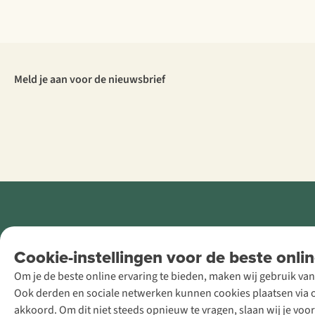
Meld je aan voor de nieuwsbrief
Retail Concepts
Cookie-instellingen voor de beste onlin
NV,
Om je de beste online ervaring te bieden, maken wij gebruik van
Smallandlaan
Ook derden en sociale netwerken kunnen cookies plaatsen via on
9, B-2660
akkoord. Om dit niet steeds opnieuw te vragen, slaan wij je voo