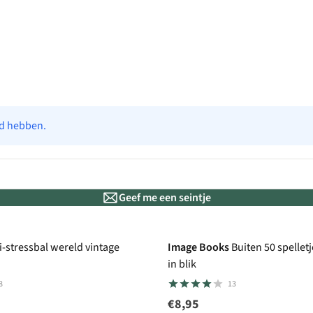
ad hebben.
Geef me een seintje
i-stressbal wereld vintage
Image Books
Buiten 50 spellet
in blik
8
13
€8,95