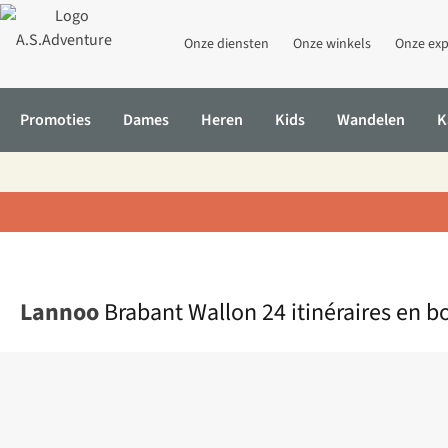
Onze diensten
Onze winkels
Onze exp
Promoties
Dames
Heren
Kids
Wandelen
K
Home
Brabant Wallon 24 itinéraires en boucle au fil de l'eau
Lannoo
Brabant Wallon 24 itinéraires en bo