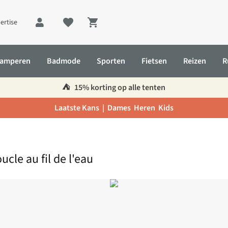
ertise
Shopping cart
amperen
Badmode
Sporten
Fietsen
Reizen
R
⛺️
15% korting op alle tenten
Laatste Kans |
Dames
Heren
Kids
ucle au fil de l'eau