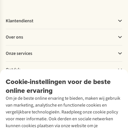
Klantendienst
Veelgestelde vragen
Over ons
Bestellen
Betalen
Werken bij A.S.Adventure
Onze services
Levering
Explore More
Retourneren
Verantwoord ondernemen
Verhuur / Skiverhuur
Bestelling herroepen
Ontdek
Over Ayacucho
Tweedehands
Onderhoud en herstellingen
Onze winkels
Cookie-instellingen voor de beste
Ski-onderhoud
A.S.Magazine
Garantie
Over A.S.Adventure
Wasservice
online ervaring
Podcast
Contact
Toegankelijkheidsverklaring
Schoenonderhoud
Explore Academy
Om je de beste online ervaring te bieden, maken wij gebruik
Schoenherstelling
Explore Camp
van marketing, analytische en functionele cookies en
Meld je aan voor de nieuwsbrief
Kledingherstelling
Gear Check
vergelijkbare technologieën. Raadpleeg onze cookie policy
Retouches
Inspiratie & advies
voor meer informatie. Ook derden en sociale netwerken
Voor bedrijven
Follow us
kunnen cookies plaatsen via onze website om je