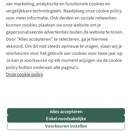
Explore Camp
van marketing, analytische en functionele cookies en
Meld je aan voor de nieuwsbrief
Kledingherstelling
Gear Check
vergelijkbare technologieën. Raadpleeg onze cookie policy
Retouches
Inspiratie & advies
voor meer informatie. Ook derden en sociale netwerken
Voor bedrijven
Follow us
kunnen cookies plaatsen via onze website om je
gepersonaliseerde advertenties buiten de website te tonen.
Door “Alles accepteren” te selecteren, ga je hiermee
akkoord. Om dit niet steeds opnieuw te vragen, slaan wij je
voorkeuren voor het gebruik van cookies voor twee jaar op.
Je kan je voorkeuren op elk moment wijzigen via de cookie
Disclaimer
Privacy Policy
Algemene voorwaarden
policy button onderaan alle pagina's.
Cookie Policy
Onze cookie policy
Retail Concepts NV,
Smallandlaan 9,
B-2660 Hoboken
team@asadventure.com
+32 (0)3 828 30 15
BTW BE 0416.762.280
Alles accepteren
Enkel noodzakelijke
Voorkeuren instellen