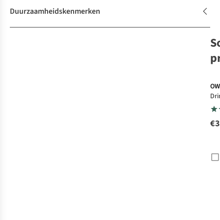
Duurzaamheidskenmerken
S
p
OW
Dri
Fre
€3