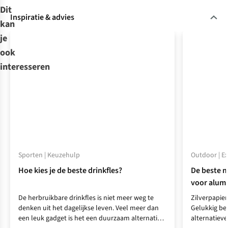
Dit
Inspiratie & advies
kan
je
ook
interesseren
Sporten | Keuzehulp
Outdoor | E
Hoe kies je de beste drinkfles?
De beste m
voor alumi
De herbruikbare drinkfles is niet meer weg te
Zilverpapier
denken uit het dagelijkse leven. Veel meer dan
Gelukkig be
een leuk gadget is het een duurzaam alternatief
alternatiev