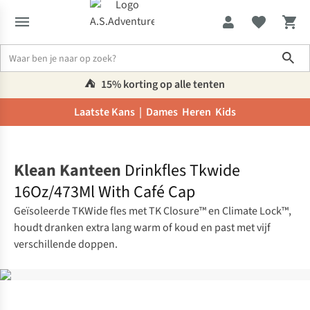
Sho
⛺️
15% korting op alle tenten
Laatste Kans |
Dames
Heren
Kids
Home
Klean Kanteen
Drinkfles Tkwide
16Oz/473Ml With Café Cap
Geïsoleerde TKWide fles met TK Closure™ en Climate Lock™,
houdt dranken extra lang warm of koud en past met vijf
verschillende doppen.