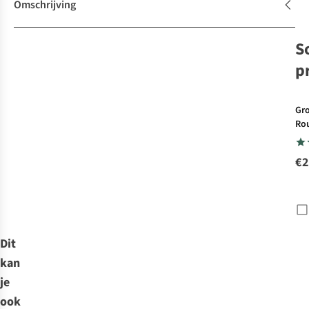
Omschrijving
S
p
Gr
Ro
De 
par
€2
To
Wal
Ra
Dit
kan
je
ook