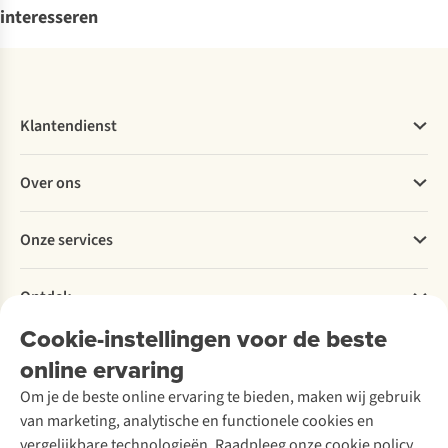
interesseren
Klantendienst
Veelgestelde vragen
Over ons
Bestellen
Betalen
Werken bij A.S.Adventure
Onze services
Levering
Explore More
Retourneren
Verantwoord ondernemen
Verhuur / Skiverhuur
Bestelling herroepen
Ontdek
Over Ayacucho
Tweedehands
Onderhoud en herstellingen
Onze winkels
Cookie-instellingen voor de beste
Ski-onderhoud
A.S.Magazine
Garantie
Over A.S.Adventure
Wasservice
online ervaring
Podcast
Contact
Toegankelijkheidsverklaring
Schoenonderhoud
Explore Academy
Om je de beste online ervaring te bieden, maken wij gebruik
Schoenherstelling
Explore Camp
van marketing, analytische en functionele cookies en
Meld je aan voor de nieuwsbrief
Kledingherstelling
Gear Check
vergelijkbare technologieën. Raadpleeg onze cookie policy