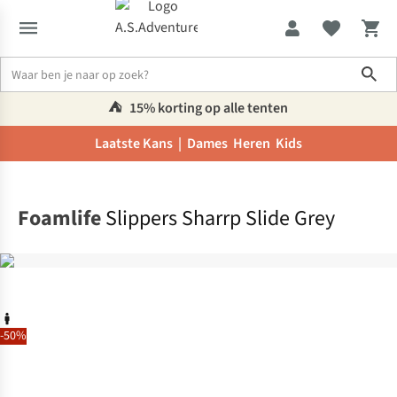
Sho
⛺️
15% korting op alle tenten
Laatste Kans |
Dames
Heren
Kids
Home
Foamlife
Slippers Sharrp Slide Grey
-50%