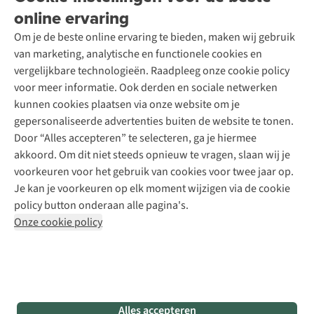
Over A.S.Adventure
Wasservice
online ervaring
Podcast
Contact
Toegankelijkheidsverklaring
Schoenonderhoud
Explore Academy
Om je de beste online ervaring te bieden, maken wij gebruik
Schoenherstelling
Explore Camp
van marketing, analytische en functionele cookies en
Meld je aan voor de nieuwsbrief
Kledingherstelling
Gear Check
vergelijkbare technologieën. Raadpleeg onze cookie policy
Retouches
Inspiratie & advies
voor meer informatie. Ook derden en sociale netwerken
Voor bedrijven
Follow us
kunnen cookies plaatsen via onze website om je
gepersonaliseerde advertenties buiten de website te tonen.
Door “Alles accepteren” te selecteren, ga je hiermee
akkoord. Om dit niet steeds opnieuw te vragen, slaan wij je
voorkeuren voor het gebruik van cookies voor twee jaar op.
Je kan je voorkeuren op elk moment wijzigen via de cookie
Disclaimer
Privacy Policy
Algemene voorwaarden
policy button onderaan alle pagina's.
Cookie Policy
Onze cookie policy
Retail Concepts NV,
Smallandlaan 9,
B-2660 Hoboken
team@asadventure.com
+32 (0)3 828 30 15
BTW BE 0416.762.280
Alles accepteren