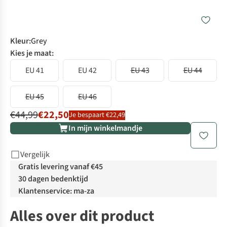
Kleur
:
Grey
Kies je maat:
EU 41
EU 42
EU 43
EU 44
EU 45
EU 46
€44,99
€22,50
Je bespaart €22,49
In mijn winkelmandje
Vergelijk
Gratis levering vanaf €45
30 dagen bedenktijd
Klantenservice: ma-za
Alles over dit product