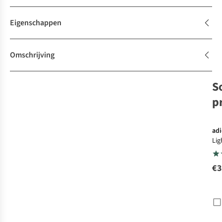
Eigenschappen
Omschrijving
S
p
adi
Lig
€3