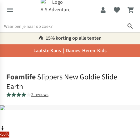
Sho
⛺️
15% korting op alle tenten
Laatste Kans |
Dames
Heren
Kids
Home
Foamlife
Slippers New Goldie Slide
Earth
2 reviews
-50%