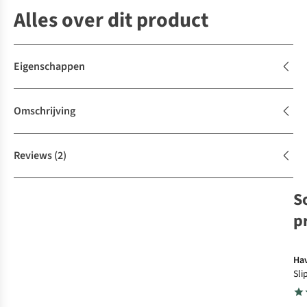
Alles over dit product
Eigenschappen
Omschrijving
Reviews
(2)
S
p
Ha
Sli
Glit