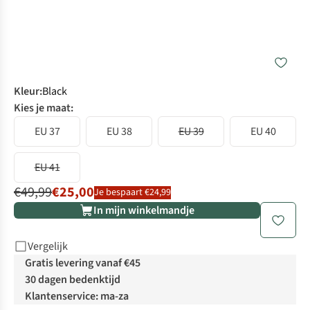
Kleur
:
Black
Kies je maat:
EU 37
EU 38
EU 39
EU 40
EU 41
€49,99
€25,00
Je bespaart €24,99
In mijn winkelmandje
Vergelijk
Gratis levering vanaf €45
30 dagen bedenktijd
Klantenservice: ma-za