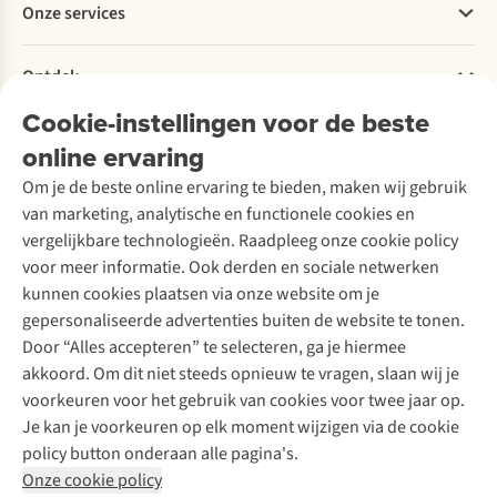
Onze services
Levering
Explore More
Retourneren
Verantwoord ondernemen
Verhuur / Skiverhuur
Bestelling herroepen
Ontdek
Over Ayacucho
Tweedehands
Onderhoud en herstellingen
Onze winkels
Cookie-instellingen voor de beste
Ski-onderhoud
A.S.Magazine
Garantie
Over A.S.Adventure
Wasservice
online ervaring
Podcast
Contact
Toegankelijkheidsverklaring
Schoenonderhoud
Explore Academy
Om je de beste online ervaring te bieden, maken wij gebruik
Schoenherstelling
Explore Camp
van marketing, analytische en functionele cookies en
Meld je aan voor de nieuwsbrief
Kledingherstelling
Gear Check
vergelijkbare technologieën. Raadpleeg onze cookie policy
Retouches
Inspiratie & advies
voor meer informatie. Ook derden en sociale netwerken
Voor bedrijven
Follow us
kunnen cookies plaatsen via onze website om je
gepersonaliseerde advertenties buiten de website te tonen.
Door “Alles accepteren” te selecteren, ga je hiermee
akkoord. Om dit niet steeds opnieuw te vragen, slaan wij je
voorkeuren voor het gebruik van cookies voor twee jaar op.
Je kan je voorkeuren op elk moment wijzigen via de cookie
Disclaimer
Privacy Policy
Algemene voorwaarden
policy button onderaan alle pagina's.
Cookie Policy
Onze cookie policy