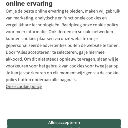
online ervaring
Podcast
Contact
Toegankelijkheidsverklaring
Schoenonderhoud
Explore Academy
Om je de beste online ervaring te bieden, maken wij gebruik
Schoenherstelling
Explore Camp
van marketing, analytische en functionele cookies en
Meld je aan voor de nieuwsbrief
Kledingherstelling
Gear Check
vergelijkbare technologieën. Raadpleeg onze cookie policy
Retouches
Inspiratie & advies
voor meer informatie. Ook derden en sociale netwerken
Voor bedrijven
Follow us
kunnen cookies plaatsen via onze website om je
gepersonaliseerde advertenties buiten de website te tonen.
Door “Alles accepteren” te selecteren, ga je hiermee
akkoord. Om dit niet steeds opnieuw te vragen, slaan wij je
voorkeuren voor het gebruik van cookies voor twee jaar op.
Je kan je voorkeuren op elk moment wijzigen via de cookie
Disclaimer
Privacy Policy
Algemene voorwaarden
policy button onderaan alle pagina's.
Cookie Policy
Onze cookie policy
Retail Concepts NV,
Smallandlaan 9,
B-2660 Hoboken
team@asadventure.com
+32 (0)3 828 30 15
BTW BE 0416.762.280
Alles accepteren