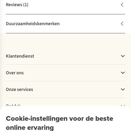
Reviews
(1)
Duurzaamheidskenmerken
Klantendienst
Veelgestelde vragen
Over ons
Bestellen
Betalen
Werken bij A.S.Adventure
Onze services
Levering
Explore More
Retourneren
Verantwoord ondernemen
Verhuur / Skiverhuur
Bestelling herroepen
Ontdek
Over Ayacucho
Tweedehands
Onderhoud en herstellingen
Onze winkels
Cookie-instellingen voor de beste
Ski-onderhoud
A.S.Magazine
Garantie
Over A.S.Adventure
Wasservice
online ervaring
Podcast
Contact
Toegankelijkheidsverklaring
Schoenonderhoud