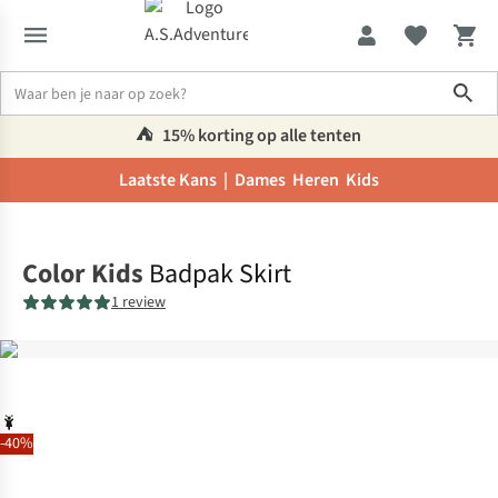
Sho
⛺️
15% korting op alle tenten
Laatste Kans |
Dames
Heren
Kids
Home
Color Kids
Badpak Skirt
1 review
-40%