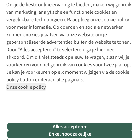
Explore Academy
Om je de beste online ervaring te bieden, maken wij gebruik
Schoenherstelling
Explore Camp
van marketing, analytische en functionele cookies en
Meld je aan voor de nieuwsbrief
Kledingherstelling
Gear Check
vergelijkbare technologieën. Raadpleeg onze cookie policy
Retouches
Inspiratie & advies
voor meer informatie. Ook derden en sociale netwerken
Voor bedrijven
Follow us
kunnen cookies plaatsen via onze website om je
gepersonaliseerde advertenties buiten de website te tonen.
Door “Alles accepteren” te selecteren, ga je hiermee
akkoord. Om dit niet steeds opnieuw te vragen, slaan wij je
voorkeuren voor het gebruik van cookies voor twee jaar op.
Je kan je voorkeuren op elk moment wijzigen via de cookie
Disclaimer
Privacy Policy
Algemene voorwaarden
policy button onderaan alle pagina's.
Cookie Policy
Onze cookie policy
Retail Concepts NV,
Smallandlaan 9,
B-2660 Hoboken
team@asadventure.com
+32 (0)3 828 30 15
BTW BE 0416.762.280
Alles accepteren
Enkel noodzakelijke