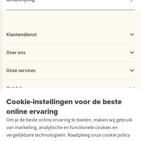
Klantendienst
Veelgestelde vragen
Over ons
Bestellen
Betalen
Werken bij A.S.Adventure
Onze services
Levering
Explore More
Retourneren
Verantwoord ondernemen
Verhuur / Skiverhuur
Bestelling herroepen
Ontdek
Over Ayacucho
Tweedehands
Onderhoud en herstellingen
Onze winkels
Cookie-instellingen voor de beste
Ski-onderhoud
A.S.Magazine
Garantie
Over A.S.Adventure
Wasservice
online ervaring
Podcast
Contact
Toegankelijkheidsverklaring
Schoenonderhoud
Explore Academy
Om je de beste online ervaring te bieden, maken wij gebruik
Schoenherstelling
Explore Camp
van marketing, analytische en functionele cookies en
Meld je aan voor de nieuwsbrief
Kledingherstelling
Gear Check
vergelijkbare technologieën. Raadpleeg onze cookie policy
Retouches
Inspiratie & advies