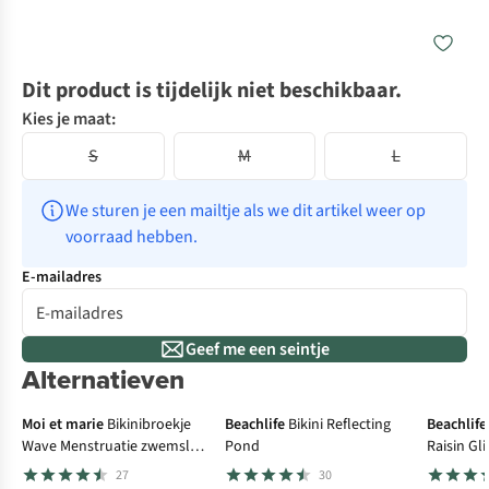
Dit product is tijdelijk niet beschikbaar.
Kies je maat:
S
M
L
We sturen je een mailtje als we dit artikel weer op 
voorraad hebben.
E-mailadres
Geef me een seintje
Alternatieven
Menstruatiezwemslip
-30%
-3
Moi et marie
Bikinibroekje
Beachlife
Bikini Reflecting
Beachlife
Wave Menstruatie zwemslip
Pond
Raisin Gli
Lage Taille
27
30