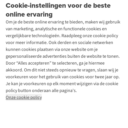
Onze winkels
Cookie-instellingen voor de beste
Ski-onderhoud
A.S.Magazine
Garantie
Over A.S.Adventure
Wasservice
online ervaring
Podcast
Contact
Toegankelijkheidsverklaring
Schoenonderhoud
Explore Academy
Om je de beste online ervaring te bieden, maken wij gebruik
Schoenherstelling
Explore Camp
van marketing, analytische en functionele cookies en
Meld je aan voor de nieuwsbrief
Kledingherstelling
Gear Check
vergelijkbare technologieën. Raadpleeg onze cookie policy
Retouches
Inspiratie & advies
voor meer informatie. Ook derden en sociale netwerken
Voor bedrijven
Follow us
kunnen cookies plaatsen via onze website om je
gepersonaliseerde advertenties buiten de website te tonen.
Door “Alles accepteren” te selecteren, ga je hiermee
akkoord. Om dit niet steeds opnieuw te vragen, slaan wij je
voorkeuren voor het gebruik van cookies voor twee jaar op.
Je kan je voorkeuren op elk moment wijzigen via de cookie
Disclaimer
Privacy Policy
Algemene voorwaarden
policy button onderaan alle pagina's.
Cookie Policy
Onze cookie policy
Retail Concepts NV,
Smallandlaan 9,
B-2660 Hoboken
team@asadventure.com
+32 (0)3 828 30 15
BTW BE 0416.762.280