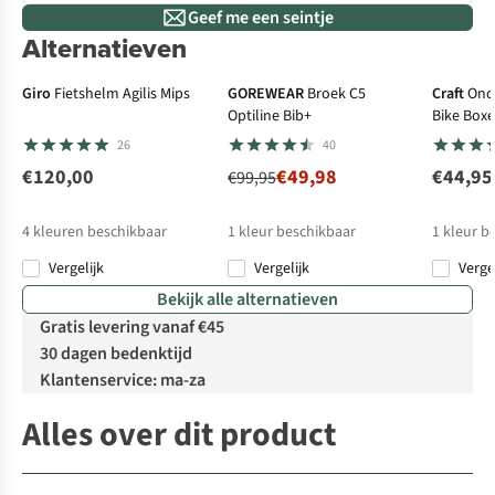
Geef me een seintje
Alternatieven
Vernieuwd design
-50%
Giro
Fietshelm Agilis Mips
GOREWEAR
Broek C5
Craft
Ond
Optiline Bib+
Bike Boxe
26
40
€120,00
€49,98
€44,95
€99,95
4
kleuren beschikbaar
1
kleur beschikbaar
1
kleur b
Vergelijk
Vergelijk
Verge
Bekijk alle alternatieven
Gratis levering vanaf €45
30 dagen bedenktijd
Klantenservice: ma-za
Alles over dit product