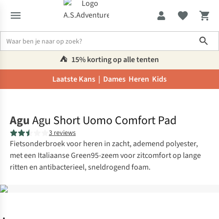
Sho
⛺️
15% korting op alle tenten
Laatste Kans |
Dames
Heren
Kids
Home
Agu
Agu Short Uomo Comfort Pad
3 reviews
Fietsonderbroek voor heren in zacht, ademend polyester,
met een Italiaanse Green95-zeem voor zitcomfort op lange
ritten en antibacterieel, sneldrogend foam.