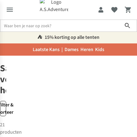
Sho
⛺️
15% korting op alle tenten
Laatste Kans |
Dames
Heren
Kids
Schoenen
Sandalen
Sandalen
voor
heren
Filter &
sorteer
21
producten
New
New