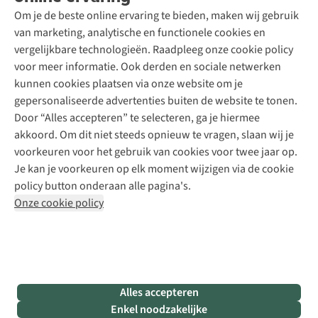
Schoenonderhoud
Explore Academy
Om je de beste online ervaring te bieden, maken wij gebruik
Schoenherstelling
Explore Camp
van marketing, analytische en functionele cookies en
Meld je aan voor de nieuwsbrief
Kledingherstelling
Gear Check
vergelijkbare technologieën. Raadpleeg onze cookie policy
Retouches
Inspiratie & advies
voor meer informatie. Ook derden en sociale netwerken
Voor bedrijven
Follow us
kunnen cookies plaatsen via onze website om je
gepersonaliseerde advertenties buiten de website te tonen.
Door “Alles accepteren” te selecteren, ga je hiermee
akkoord. Om dit niet steeds opnieuw te vragen, slaan wij je
voorkeuren voor het gebruik van cookies voor twee jaar op.
Je kan je voorkeuren op elk moment wijzigen via de cookie
Disclaimer
Privacy Policy
Algemene voorwaarden
policy button onderaan alle pagina's.
Cookie Policy
Onze cookie policy
Retail Concepts NV,
Smallandlaan 9,
B-2660 Hoboken
team@asadventure.com
+32 (0)3 828 30 15
BTW BE 0416.762.280
Alles accepteren
Enkel noodzakelijke