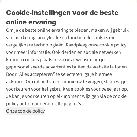
Over Ayacucho
Tweedehands
Onderhoud en herstellingen
Onze winkels
Cookie-instellingen voor de beste
Ski-onderhoud
A.S.Magazine
Garantie
Over A.S.Adventure
Wasservice
online ervaring
Podcast
Contact
Toegankelijkheidsverklaring
Schoenonderhoud
Explore Academy
Om je de beste online ervaring te bieden, maken wij gebruik
Schoenherstelling
Explore Camp
van marketing, analytische en functionele cookies en
Meld je aan voor de nieuwsbrief
Kledingherstelling
Gear Check
vergelijkbare technologieën. Raadpleeg onze cookie policy
Retouches
Inspiratie & advies
voor meer informatie. Ook derden en sociale netwerken
Voor bedrijven
Follow us
kunnen cookies plaatsen via onze website om je
gepersonaliseerde advertenties buiten de website te tonen.
Door “Alles accepteren” te selecteren, ga je hiermee
akkoord. Om dit niet steeds opnieuw te vragen, slaan wij je
voorkeuren voor het gebruik van cookies voor twee jaar op.
Je kan je voorkeuren op elk moment wijzigen via de cookie
Disclaimer
Privacy Policy
Algemene voorwaarden
policy button onderaan alle pagina's.
Cookie Policy
Onze cookie policy
Retail Concepts NV,
Smallandlaan 9,
B-2660 Hoboken
team@asadventure.com
+32 (0)3 828 30 15
BTW BE 0416.762.280