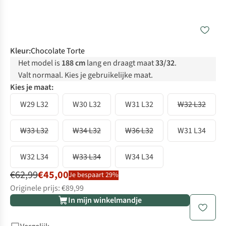
Kleur
:
Chocolate Torte
Het model is
188 cm
lang en draagt maat
33/32
.
Valt normaal. Kies je gebruikelijke maat.
Kies je maat:
W29 L32
W30 L32
W31 L32
W32 L32
W33 L32
W34 L32
W36 L32
W31 L34
W32 L34
W33 L34
W34 L34
€62,99
€45,00
Je bespaart 29%
Originele prijs: €89,99
In mijn winkelmandje