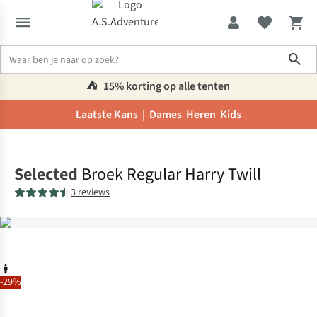
Sho
⛺️
15% korting op alle tenten
Laatste Kans |
Dames
Heren
Kids
Home
Selected
Broek Regular Harry Twill
3 reviews
-29%