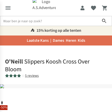
Sho
⛺️
15% korting op alle tenten
Laatste Kans |
Dames
Heren
Kids
Home
O'Neill
Slippers Koosh Cross Over
Bloom
5 reviews
-50%