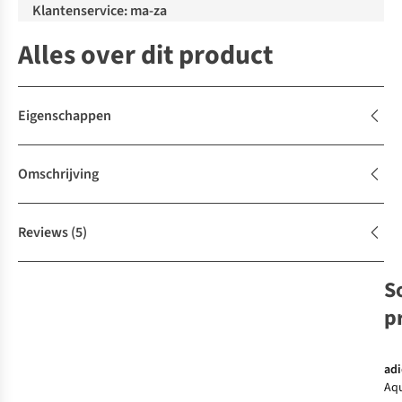
Klantenservice: ma-za
Alles over dit product
Eigenschappen
Omschrijving
Reviews
(5)
S
p
adi
Aq