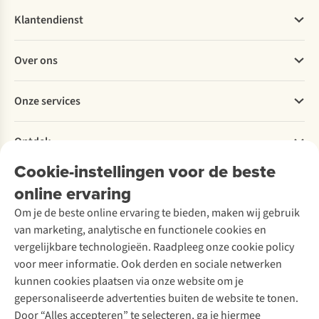
Klantendienst
Veelgestelde vragen
Over ons
Bestellen
Betalen
Werken bij A.S.Adventure
Onze services
Levering
Explore More
Retourneren
Verantwoord ondernemen
Verhuur / Skiverhuur
Bestelling herroepen
Ontdek
Over Ayacucho
Tweedehands
Onderhoud en herstellingen
Onze winkels
Cookie-instellingen voor de beste
Ski-onderhoud
A.S.Magazine
Garantie
Over A.S.Adventure
Wasservice
online ervaring
Podcast
Contact
Toegankelijkheidsverklaring
Schoenonderhoud
Explore Academy
Om je de beste online ervaring te bieden, maken wij gebruik
Schoenherstelling
Explore Camp
van marketing, analytische en functionele cookies en
Meld je aan voor de nieuwsbrief
Kledingherstelling
Gear Check
vergelijkbare technologieën. Raadpleeg onze cookie policy
Retouches
Inspiratie & advies
voor meer informatie. Ook derden en sociale netwerken
Voor bedrijven
Follow us
kunnen cookies plaatsen via onze website om je
gepersonaliseerde advertenties buiten de website te tonen.
Door “Alles accepteren” te selecteren, ga je hiermee