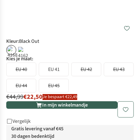
Kleur
:
Black Out
%
%
Kies je maat:
EU 40
EU 41
EU 42
EU 43
EU 44
EU 45
€44,99
€22,50
Je bespaart €22,49
In mijn winkelmandje
Vergelijk
Gratis levering vanaf €45
30 dagen bedenktijd