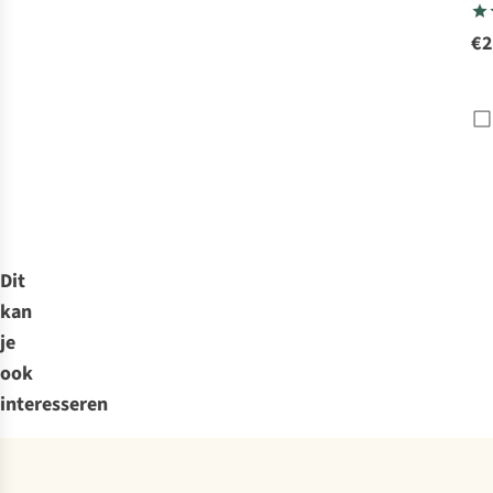
€2
Dit
kan
je
ook
interesseren