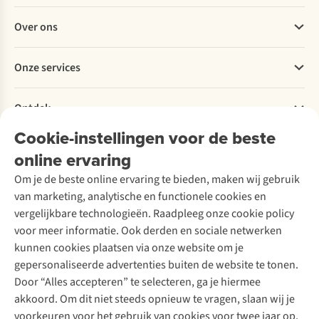
Veelgestelde vragen
Over ons
Bestellen
Betalen
Werken bij A.S.Adventure
Onze services
Levering
Explore More
Retourneren
Verantwoord ondernemen
Verhuur / Skiverhuur
Bestelling herroepen
Ontdek
Over Ayacucho
Tweedehands
Onderhoud en herstellingen
Onze winkels
Cookie-instellingen voor de beste
Ski-onderhoud
A.S.Magazine
Garantie
Over A.S.Adventure
Wasservice
online ervaring
Podcast
Contact
Toegankelijkheidsverklaring
Schoenonderhoud
Explore Academy
Om je de beste online ervaring te bieden, maken wij gebruik
Schoenherstelling
Explore Camp
van marketing, analytische en functionele cookies en
Meld je aan voor de nieuwsbrief
Kledingherstelling
Gear Check
vergelijkbare technologieën. Raadpleeg onze cookie policy
Retouches
Inspiratie & advies
voor meer informatie. Ook derden en sociale netwerken
Voor bedrijven
Follow us
kunnen cookies plaatsen via onze website om je
gepersonaliseerde advertenties buiten de website te tonen.
Door “Alles accepteren” te selecteren, ga je hiermee
akkoord. Om dit niet steeds opnieuw te vragen, slaan wij je
voorkeuren voor het gebruik van cookies voor twee jaar op.