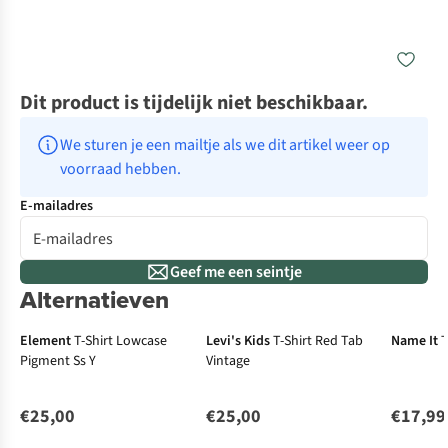
Dit product is tijdelijk niet beschikbaar.
We sturen je een mailtje als we dit artikel weer op 
voorraad hebben.
E-mailadres
Geef me een seintje
Alternatieven
Element
T-Shirt Lowcase
Levi's Kids
T-Shirt Red Tab
Name It
T
Pigment Ss Y
Vintage
€25,00
€25,00
€17,99