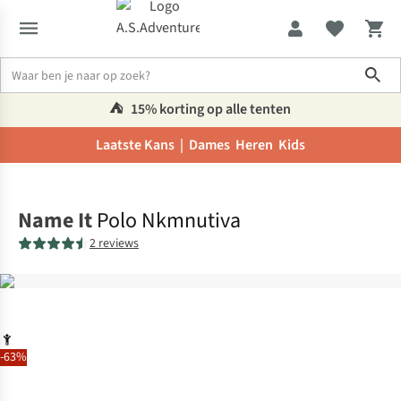
Sho
⛺️
15% korting op alle tenten
Laatste Kans |
Dames
Heren
Kids
Home
Name It
Polo Nkmnutiva
2 reviews
-63%