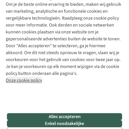
Explore Academy
Om je de beste online ervaring te bieden, maken wij gebruik
Schoenherstelling
Explore Camp
van marketing, analytische en functionele cookies en
Meld je aan voor de nieuwsbrief
Kledingherstelling
Gear Check
vergelijkbare technologieën. Raadpleeg onze cookie policy
Retouches
Inspiratie & advies
voor meer informatie. Ook derden en sociale netwerken
Voor bedrijven
Follow us
kunnen cookies plaatsen via onze website om je
gepersonaliseerde advertenties buiten de website te tonen.
Door “Alles accepteren” te selecteren, ga je hiermee
akkoord. Om dit niet steeds opnieuw te vragen, slaan wij je
voorkeuren voor het gebruik van cookies voor twee jaar op.
Je kan je voorkeuren op elk moment wijzigen via de cookie
Disclaimer
Privacy Policy
Algemene voorwaarden
policy button onderaan alle pagina's.
Cookie Policy
Onze cookie policy
Retail Concepts NV,
Smallandlaan 9,
B-2660 Hoboken
team@asadventure.com
+32 (0)3 828 30 15
BTW BE 0416.762.280
Alles accepteren
Enkel noodzakelijke