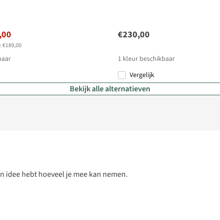
,00
€230,00
s: €189,00
baar
1
kleur beschikbaar
Vergelijk
Bekijk alle alternatieven
e een idee hebt hoeveel je mee kan nemen.