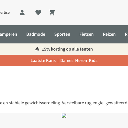
ertise
Shopping cart
amperen
Badmode
Sporten
Fietsen
Reizen
R
⛺️
15% korting op alle tenten
Laatste Kans |
Dames
Heren
Kids
e en stabiele gewichtsverdeling. Verstelbare ruglengte, gewattee