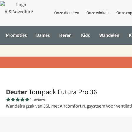
Onze diensten
Onze winkels
Onze exp
Promoties
Dames
Heren
Kids
Wandelen
K
Home
Tourpack Futura Pro 36
Deuter
Tourpack Futura Pro 36
4 reviews
Wandelrugzak van 36L met Aircomfort rugsysteem voor ventilati