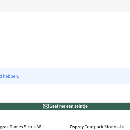
ad hebben.
Geef me een seintje
De keuze van A.S.
gzak Dames Sirrus 36
Osprey
Tourpack Stratos 44