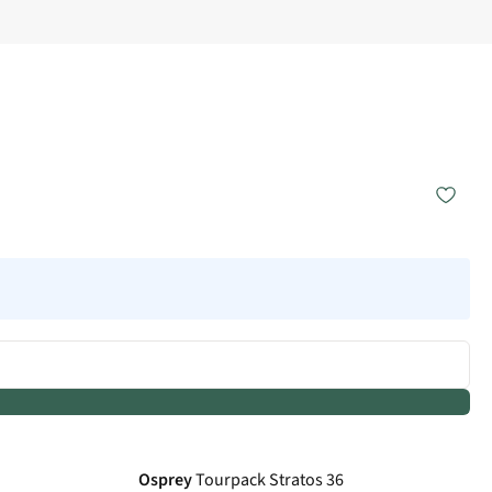
De keuze van A.S.
Osprey
Tourpack Stratos 36