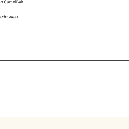
een CamelBak.
lecht weer.