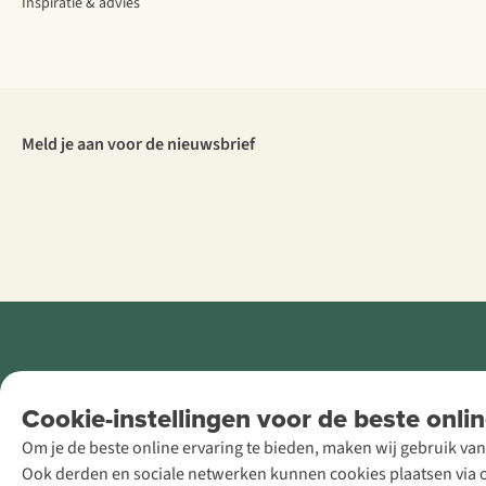
Inspiratie & advies
Meld je aan voor de nieuwsbrief
Retail Concepts
Cookie-instellingen voor de beste onlin
NV,
Om je de beste online ervaring te bieden, maken wij gebruik van
Smallandlaan
Ook derden en sociale netwerken kunnen cookies plaatsen via on
9, B-2660