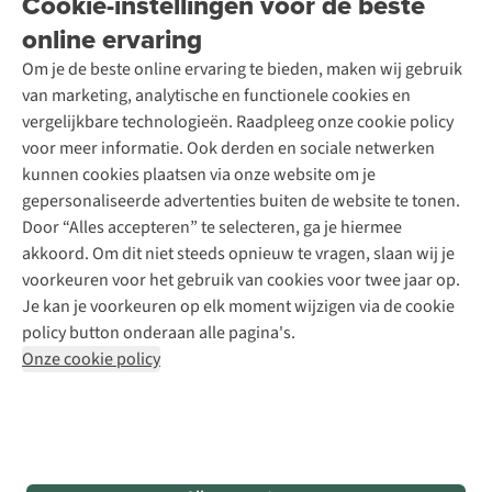
Cookie-instellingen voor de beste
A.S.Magazine
Garantie
Over A.S.Adventure
Wasservice
online ervaring
Podcast
Contact
Toegankelijkheidsverklaring
Schoenonderhoud
Explore Academy
Om je de beste online ervaring te bieden, maken wij gebruik
Schoenherstelling
Explore Camp
van marketing, analytische en functionele cookies en
Meld je aan voor de nieuwsbrief
Kledingherstelling
Gear Check
vergelijkbare technologieën. Raadpleeg onze cookie policy
Retouches
Inspiratie & advies
voor meer informatie. Ook derden en sociale netwerken
Voor bedrijven
Follow us
kunnen cookies plaatsen via onze website om je
gepersonaliseerde advertenties buiten de website te tonen.
Door “Alles accepteren” te selecteren, ga je hiermee
akkoord. Om dit niet steeds opnieuw te vragen, slaan wij je
voorkeuren voor het gebruik van cookies voor twee jaar op.
Je kan je voorkeuren op elk moment wijzigen via de cookie
Disclaimer
Privacy Policy
Algemene voorwaarden
policy button onderaan alle pagina's.
Cookie Policy
Onze cookie policy
Retail Concepts NV,
Smallandlaan 9,
B-2660 Hoboken
team@asadventure.com
+32 (0)3 828 30 15
BTW BE 0416.762.280