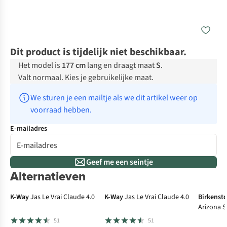
Dit product is tijdelijk niet beschikbaar.
Het model is
177 cm
lang en draagt maat
S
.
Valt normaal. Kies je gebruikelijke maat.
We sturen je een mailtje als we dit artikel weer op 
voorraad hebben.
E-mailadres
Geef me een seintje
Alternatieven
N
K-Way
Jas Le Vrai Claude 4.0
K-Way
Jas Le Vrai Claude 4.0
Birkenst
Arizona S
Nubuck L
51
51