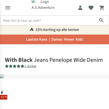
Sho
⛺️
15% korting op alle tenten
Laatste Kans |
Dames
Heren
Kids
Home
With Black
Jeans Penelope Wide Denim
1 review
-61%