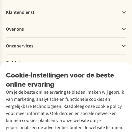
Klantendienst
Veelgestelde vragen
Over ons
Bestellen
Betalen
Werken bij A.S.Adventure
Onze services
Levering
Explore More
Retourneren
Verantwoord ondernemen
Verhuur / Skiverhuur
Bestelling herroepen
Ontdek
Over Ayacucho
Tweedehands
Onderhoud en herstellingen
Onze winkels
Cookie-instellingen voor de beste
Ski-onderhoud
A.S.Magazine
Garantie
Over A.S.Adventure
Wasservice
online ervaring
Podcast
Contact
Toegankelijkheidsverklaring
Schoenonderhoud
Explore Academy
Om je de beste online ervaring te bieden, maken wij gebruik
Schoenherstelling
Explore Camp
van marketing, analytische en functionele cookies en
Meld je aan voor de nieuwsbrief
Kledingherstelling
Gear Check
vergelijkbare technologieën. Raadpleeg onze cookie policy
Retouches
Inspiratie & advies
voor meer informatie. Ook derden en sociale netwerken
Voor bedrijven
Follow us
kunnen cookies plaatsen via onze website om je
gepersonaliseerde advertenties buiten de website te tonen.