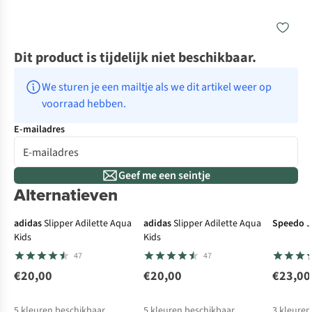
Dit product is tijdelijk niet beschikbaar.
We sturen je een mailtje als we dit artikel weer op 
voorraad hebben.
E-mailadres
Geef me een seintje
Alternatieven
adidas
Slipper Adilette Aqua
adidas
Slipper Adilette Aqua
Speedo
J
Kids
Kids
47
47
€20,00
€20,00
€23,00
5
kleuren beschikbaar
5
kleuren beschikbaar
3
kleuren