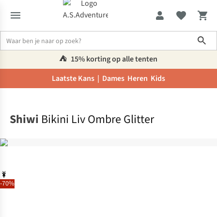
Sho
⛺️
15% korting op alle tenten
Laatste Kans |
Dames
Heren
Kids
Home
Shiwi
Bikini Liv Ombre Glitter
-70%