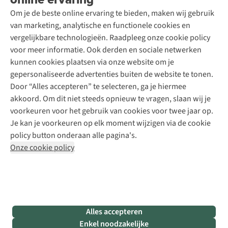
Toegankelijkheidsverklaring
Schoenonderhoud
Explore Academy
Om je de beste online ervaring te bieden, maken wij gebruik
Schoenherstelling
Explore Camp
van marketing, analytische en functionele cookies en
Meld je aan voor de nieuwsbrief
Kledingherstelling
Gear Check
vergelijkbare technologieën. Raadpleeg onze cookie policy
Retouches
Inspiratie & advies
voor meer informatie. Ook derden en sociale netwerken
Voor bedrijven
Follow us
kunnen cookies plaatsen via onze website om je
gepersonaliseerde advertenties buiten de website te tonen.
Door “Alles accepteren” te selecteren, ga je hiermee
akkoord. Om dit niet steeds opnieuw te vragen, slaan wij je
voorkeuren voor het gebruik van cookies voor twee jaar op.
Je kan je voorkeuren op elk moment wijzigen via de cookie
Disclaimer
Privacy Policy
Algemene voorwaarden
policy button onderaan alle pagina's.
Cookie Policy
Onze cookie policy
Retail Concepts NV,
Smallandlaan 9,
B-2660 Hoboken
team@asadventure.com
+32 (0)3 828 30 15
BTW BE 0416.762.280
Alles accepteren
Enkel noodzakelijke