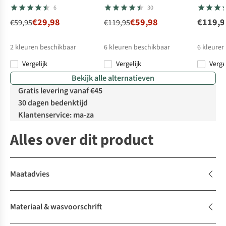
Shirt III
Shirt III
6
30
€29,98
€59,98
€119,9
€59,95
€119,95
2
kleuren beschikbaar
6
kleuren beschikbaar
6
kleuren
Vergelijk
Vergelijk
Verge
%
%
%
Bekijk alle alternatieven
Gratis levering vanaf €45
30 dagen bedenktijd
Klantenservice: ma-za
Alles over dit product
Maatadvies
Materiaal & wasvoorschrift