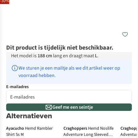
-30%
Dit product is tijdelijk niet beschikbaar.
Het model is
188 cm
lang en draagt maat
L
.
We sturen je een mailtje als we dit artikel weer op 
voorraad hebben.
E-mailadres
Geef me een seintje
Alternatieven
-50%
-50%
De
Ayacucho
Hemd Rambler
Craghoppers
Hemd Nosilife
Craghopp
Shirt Ss M
Adventure Long Sleeved
Adventur