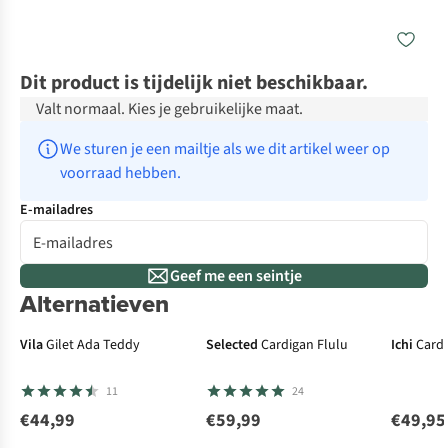
Dit product is tijdelijk niet beschikbaar.
Valt normaal. Kies je gebruikelijke maat.
We sturen je een mailtje als we dit artikel weer op 
voorraad hebben.
E-mailadres
Geef me een seintje
Alternatieven
N
Vila
Gilet Ada Teddy
Selected
Cardigan Flulu
Ichi
Cardi
11
24
€44,99
€59,99
€49,95