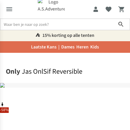
Sho
⛺️
15% korting op alle tenten
Laatste Kans |
Dames
Heren
Kids
Home
Only
Jas OnlSif Reversible
-58%