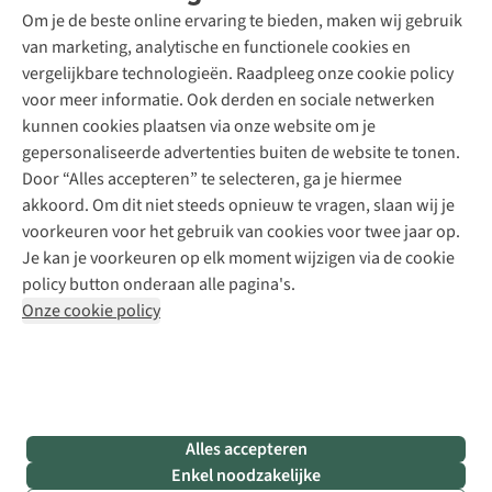
Schoenonderhoud
Explore Academy
Om je de beste online ervaring te bieden, maken wij gebruik
Schoenherstelling
Explore Camp
van marketing, analytische en functionele cookies en
Meld je aan voor de nieuwsbrief
Kledingherstelling
Gear Check
vergelijkbare technologieën. Raadpleeg onze cookie policy
Retouches
Inspiratie & advies
voor meer informatie. Ook derden en sociale netwerken
Voor bedrijven
Follow us
kunnen cookies plaatsen via onze website om je
gepersonaliseerde advertenties buiten de website te tonen.
Door “Alles accepteren” te selecteren, ga je hiermee
akkoord. Om dit niet steeds opnieuw te vragen, slaan wij je
voorkeuren voor het gebruik van cookies voor twee jaar op.
Je kan je voorkeuren op elk moment wijzigen via de cookie
Disclaimer
Privacy Policy
Algemene voorwaarden
policy button onderaan alle pagina's.
Cookie Policy
Onze cookie policy
Retail Concepts NV,
Smallandlaan 9,
B-2660 Hoboken
team@asadventure.com
+32 (0)3 828 30 15
BTW BE 0416.762.280
Alles accepteren
Enkel noodzakelijke