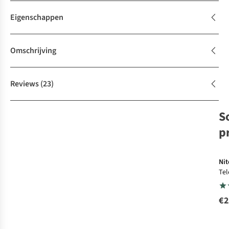
Eigenschappen
Omschrijving
Reviews
(23)
S
p
Nit
Te
€2