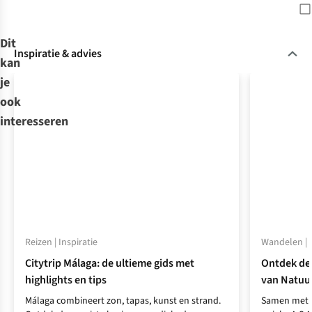
Dit
Inspiratie & advies
kan
je
ook
interesseren
Reizen | Inspiratie
Wandelen | I
Citytrip Málaga: de ultieme gids met
Ontdek de
highlights en tips
van Natuu
Málaga combineert zon, tapas, kunst en strand.
Samen met N