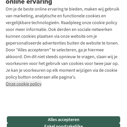
online ervaring
Contact
Toegankelijkheidsverklaring
Schoenonderhoud
Explore Academy
Om je de beste online ervaring te bieden, maken wij gebruik
Schoenherstelling
Explore Camp
van marketing, analytische en functionele cookies en
Meld je aan voor de nieuwsbrief
Kledingherstelling
Gear Check
vergelijkbare technologieën. Raadpleeg onze cookie policy
Retouches
Inspiratie & advies
voor meer informatie. Ook derden en sociale netwerken
Voor bedrijven
Follow us
kunnen cookies plaatsen via onze website om je
gepersonaliseerde advertenties buiten de website te tonen.
Door “Alles accepteren” te selecteren, ga je hiermee
akkoord. Om dit niet steeds opnieuw te vragen, slaan wij je
voorkeuren voor het gebruik van cookies voor twee jaar op.
Je kan je voorkeuren op elk moment wijzigen via de cookie
Disclaimer
Privacy Policy
Algemene voorwaarden
policy button onderaan alle pagina's.
Cookie Policy
Onze cookie policy
Retail Concepts NV,
Smallandlaan 9,
B-2660 Hoboken
team@asadventure.com
+32 (0)3 828 30 15
BTW BE 0416.762.280
Alles accepteren
Enkel noodzakelijke