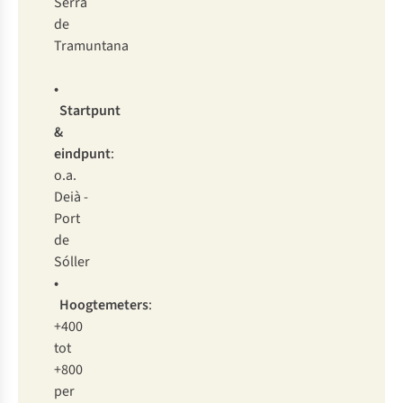
Serra
de
Tramuntana
•
Startpunt
&
eindpunt
:
o.a.
Deià -
Port
de
Sóller
•
Hoogtemeters
:
+400
tot
+800
per