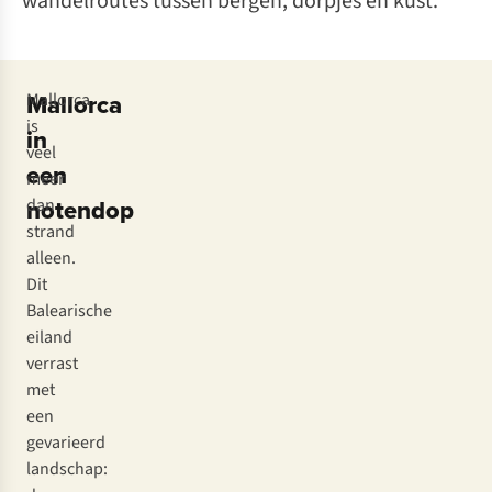
wandelroutes tussen bergen, dorpjes en kust.
Mallorca
Mallorca
is
in
veel
een
meer
notendop
dan
strand
alleen.
Dit
Balearische
eiland
verrast
met
een
gevarieerd
landschap: