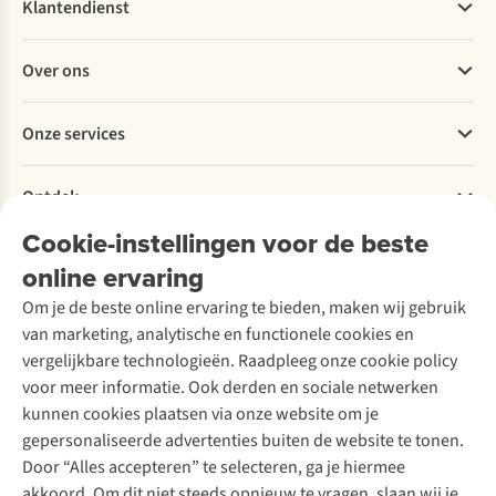
Klantendienst
Veelgestelde vragen
Over ons
Bestellen
Betalen
Werken bij A.S.Adventure
Onze services
Levering
Explore More
Retourneren
Verantwoord ondernemen
Verhuur / Skiverhuur
Bestelling herroepen
Ontdek
Over Ayacucho
Tweedehands
Onderhoud en herstellingen
Onze winkels
Cookie-instellingen voor de beste
Ski-onderhoud
A.S.Magazine
Garantie
Over A.S.Adventure
Wasservice
online ervaring
Podcast
Contact
Toegankelijkheidsverklaring
Schoenonderhoud
Explore Academy
Om je de beste online ervaring te bieden, maken wij gebruik
Schoenherstelling
Explore Camp
van marketing, analytische en functionele cookies en
Meld je aan voor de nieuwsbrief
Kledingherstelling
Gear Check
vergelijkbare technologieën. Raadpleeg onze cookie policy
Retouches
Inspiratie & advies
voor meer informatie. Ook derden en sociale netwerken
Voor bedrijven
Follow us
kunnen cookies plaatsen via onze website om je
gepersonaliseerde advertenties buiten de website te tonen.
Door “Alles accepteren” te selecteren, ga je hiermee
akkoord. Om dit niet steeds opnieuw te vragen, slaan wij je