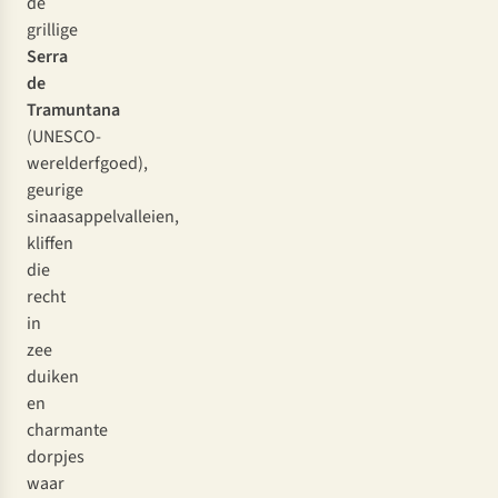
de
grillige
Serra
de
Tramuntana
(UNESCO-
werelderfgoed),
geurige
sinaasappelvalleien,
kliffen
die
recht
in
zee
duiken
en
charmante
dorpjes
waar