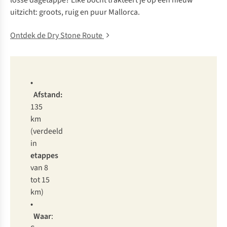
losse dagetappe? Elke bocht trakteert je op een nieuw
uitzicht: groots, ruig en puur Mallorca.
Ontdek de Dry Stone Route
•
Afstand:
135
km
(verdeeld
in
etappes
van 8
tot 15
km)
•
Waar
: