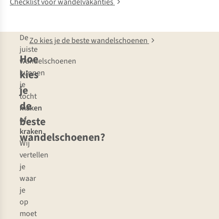
Checklist voor wandelvakanties
De
Zo kies je de beste wandelschoenen
juiste
Hoe
wandelschoenen
kies
kunnen
je
je
tocht
de
maken
beste
of
kraken
.
wandelschoenen?
Wij
vertellen
je
waar
je
op
moet