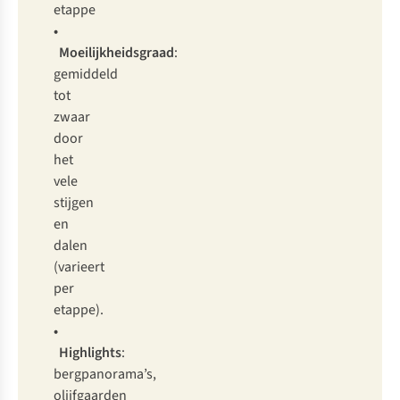
etappe
•
Moeilijkheidsgraad
:
gemiddeld
tot
zwaar
door
het
vele
stijgen
en
dalen
(varieert
per
etappe).
•
Highlights
:
bergpanorama’s,
olijfgaarden