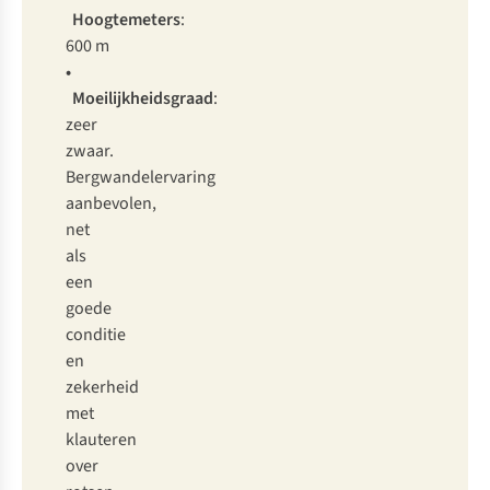
Hoogtemeters
:
600 m
•
Moeilijkheidsgraad
:
zeer
zwaar.
Bergwandelervaring
aanbevolen,
net
als
een
goede
conditie
en
zekerheid
met
klauteren
over