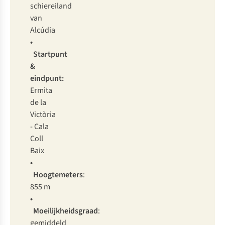
schiereiland
van
Alcúdia
•
Startpunt
&
eindpunt:
Ermita
de la
Victòria
- Cala
Coll
Baix
•
Hoogtemeters
:
855 m
•
Moeilijkheidsgraad
:
gemiddeld