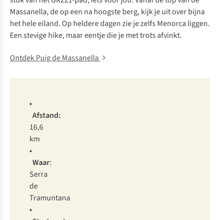
stuk van het GR221-pad, iets voor jou. Vanaf de top van de
Massanella, de op een na hoogste berg, kijk je uit over bijna
het hele eiland. Op heldere dagen zie je zelfs Menorca liggen.
Een stevige hike, maar eentje die je met trots afvinkt.
Ontdek Puig de Massanella
•
Afstand:
16,6
km
•
Waar
:
Serra
de
Tramuntana
•