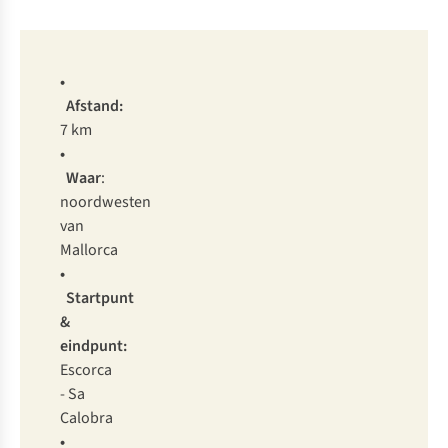
•
Afstand:
7 km
•
Waar
:
noordwesten
van
Mallorca
•
Startpunt
&
eindpunt:
Escorca
- Sa
Calobra
•