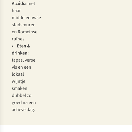
Alcúdia
met
haar
middeleeuwse
stadsmuren
en Romeinse
ruïnes.
• Eten &
drinken:
tapas, verse
vis en een
lokaal
wijntje
smaken
dubbel zo
goed na een
actieve dag.