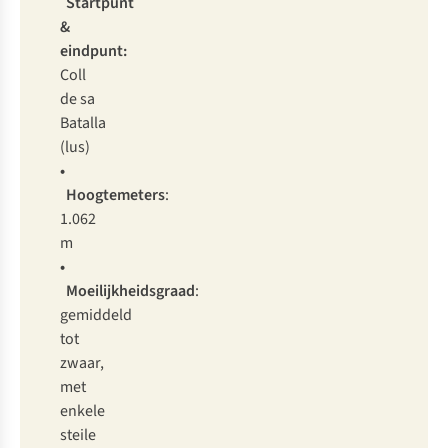
Startpunt
&
eindpunt:
Coll
de sa
Batalla
(lus)
•
Hoogtemeters
:
1.062
m
•
Moeilijkheidsgraad
:
gemiddeld
tot
zwaar,
met
enkele
steile