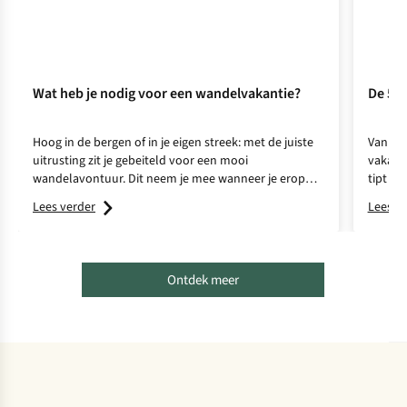
Wat heb je nodig voor een wandelvakantie?
De 5 u
Hoog in de bergen of in je eigen streek: met de juiste
Van ee
uitrusting zit je gebeiteld voor een mooi
vakanti
wandelavontuur. Dit neem je mee wanneer je eropuit
tipt 10
trekt.
volgen
Lees verder
Lees v
Ontdek meer