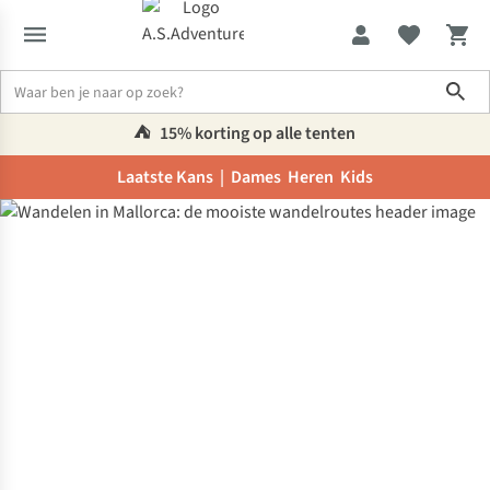
Sho
⛺️
15% korting op alle tenten
Laatste Kans |
Dames
Heren
Kids