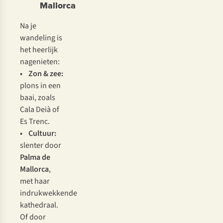
Mallorca
Na je
wandeling is
het heerlijk
nagenieten:
• Zon & zee:
plons in een
baai, zoals
Cala Deià of
Es Trenc.
• Cultuur:
slenter door
Palma de
Mallorca
,
met haar
indrukwekkende
kathedraal.
Of door