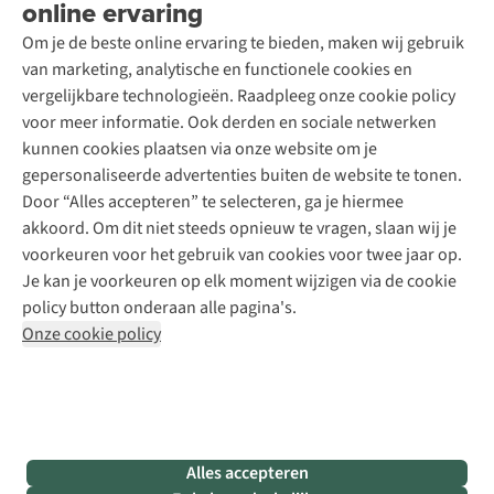
online ervaring
Podcast
Contact
Toegankelijkheidsverklaring
Schoenonderhoud
Explore Academy
Om je de beste online ervaring te bieden, maken wij gebruik
Schoenherstelling
Explore Camp
van marketing, analytische en functionele cookies en
Meld je aan voor de nieuwsbrief
Kledingherstelling
Gear Check
vergelijkbare technologieën. Raadpleeg onze cookie policy
Retouches
Inspiratie & advies
voor meer informatie. Ook derden en sociale netwerken
Voor bedrijven
Follow us
kunnen cookies plaatsen via onze website om je
gepersonaliseerde advertenties buiten de website te tonen.
Door “Alles accepteren” te selecteren, ga je hiermee
akkoord. Om dit niet steeds opnieuw te vragen, slaan wij je
voorkeuren voor het gebruik van cookies voor twee jaar op.
Je kan je voorkeuren op elk moment wijzigen via de cookie
Disclaimer
Privacy Policy
Algemene voorwaarden
policy button onderaan alle pagina's.
Cookie Policy
Onze cookie policy
Retail Concepts NV,
Smallandlaan 9,
B-2660 Hoboken
team@asadventure.com
+32 (0)3 828 30 15
BTW BE 0416.762.280
Alles accepteren