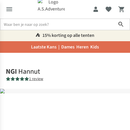
Sho
⛺️
15% korting op alle tenten
Laatste Kans |
Dames
Heren
Kids
Home
NGI
Hannut
1 review