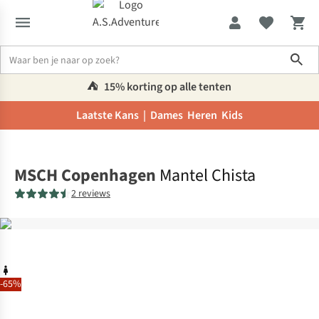
Sho
⛺️
15% korting op alle tenten
Laatste Kans |
Dames
Heren
Kids
Home
MSCH Copenhagen
Mantel Chista
2 reviews
-65%