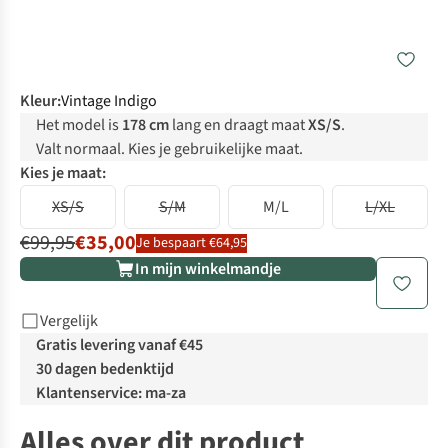
Kleur
:
Vintage Indigo
Het model is
178 cm
lang en draagt maat
XS/S
.
Valt normaal. Kies je gebruikelijke maat.
Kies je maat:
XS/S
S/M
M/L
L/XL
€99,95
€35,00
Je bespaart €64,95
In mijn winkelmandje
Vergelijk
Gratis levering vanaf €45
30 dagen bedenktijd
Klantenservice: ma-za
Alles over dit product