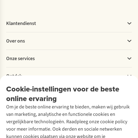
Klantendienst
Veelgestelde vragen
Over ons
Bestellen
Betalen
Werken bij A.S.Adventure
Onze services
Levering
Explore More
Retourneren
Verantwoord ondernemen
Verhuur / Skiverhuur
Bestelling herroepen
Ontdek
Over Ayacucho
Tweedehands
Onderhoud en herstellingen
Onze winkels
Cookie-instellingen voor de beste
Ski-onderhoud
A.S.Magazine
Garantie
Over A.S.Adventure
Wasservice
online ervaring
Podcast
Contact
Toegankelijkheidsverklaring
Schoenonderhoud
Explore Academy
Om je de beste online ervaring te bieden, maken wij gebruik
Schoenherstelling
Explore Camp
van marketing, analytische en functionele cookies en
Meld je aan voor de nieuwsbrief
Kledingherstelling
Gear Check
vergelijkbare technologieën. Raadpleeg onze cookie policy
Retouches
Inspiratie & advies
voor meer informatie. Ook derden en sociale netwerken
Voor bedrijven
Follow us
kunnen cookies plaatsen via onze website om je