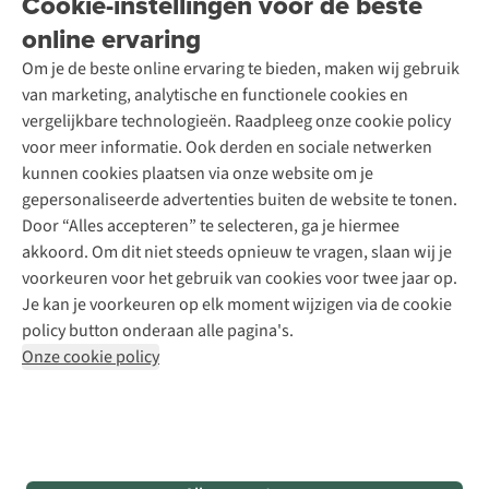
Cookie-instellingen voor de beste
A.S.Magazine
Garantie
Over A.S.Adventure
Wasservice
online ervaring
Podcast
Contact
Toegankelijkheidsverklaring
Schoenonderhoud
Explore Academy
Om je de beste online ervaring te bieden, maken wij gebruik
Schoenherstelling
Explore Camp
van marketing, analytische en functionele cookies en
Meld je aan voor de nieuwsbrief
Kledingherstelling
Gear Check
vergelijkbare technologieën. Raadpleeg onze cookie policy
Retouches
Inspiratie & advies
voor meer informatie. Ook derden en sociale netwerken
Voor bedrijven
Follow us
kunnen cookies plaatsen via onze website om je
gepersonaliseerde advertenties buiten de website te tonen.
Door “Alles accepteren” te selecteren, ga je hiermee
akkoord. Om dit niet steeds opnieuw te vragen, slaan wij je
voorkeuren voor het gebruik van cookies voor twee jaar op.
Je kan je voorkeuren op elk moment wijzigen via de cookie
Disclaimer
Privacy Policy
Algemene voorwaarden
policy button onderaan alle pagina's.
Cookie Policy
Onze cookie policy
Retail Concepts NV,
Smallandlaan 9,
B-2660 Hoboken
team@asadventure.com
+32 (0)3 828 30 15
BTW BE 0416.762.280