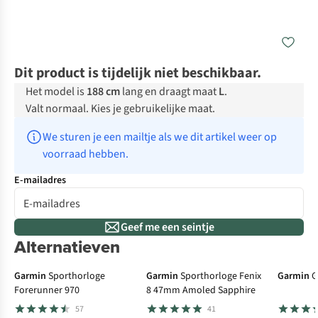
Dit product is tijdelijk niet beschikbaar.
Het model is
188 cm
lang en draagt maat
L
.
Valt normaal. Kies je gebruikelijke maat.
We sturen je een mailtje als we dit artikel weer op 
voorraad hebben.
E-mailadres
Geef me een seintje
Alternatieven
€100 cashback
€50 cas
Garmin
Sporthorloge
Garmin
Sporthorloge Fenix
Garmin
G
Forerunner 970
8 47mm Amoled Sapphire
57
41