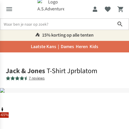
Sho
⛺️
15% korting op alle tenten
Laatste Kans |
Dames
Heren
Kids
Home
Jack & Jones
T-Shirt Jprblatom
7 reviews
-65%