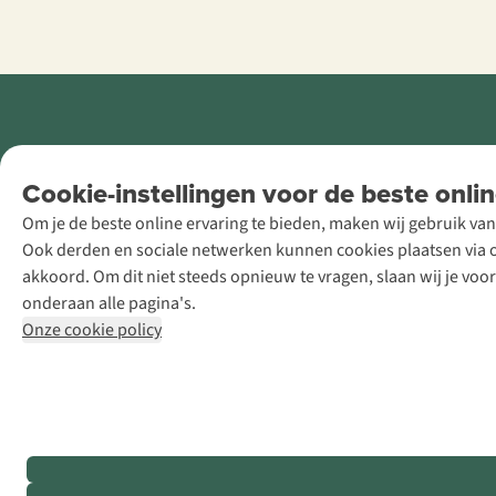
Retail Concepts
Cookie-instellingen voor de beste onlin
NV,
Om je de beste online ervaring te bieden, maken wij gebruik van
Smallandlaan
Ook derden en sociale netwerken kunnen cookies plaatsen via on
9, B-2660
akkoord. Om dit niet steeds opnieuw te vragen, slaan wij je voo
Hoboken
onderaan alle pagina's.
+32 (0)3 828
Onze cookie policy
30 15
team@asadventure.com
BTW BE
0416.762.280