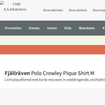
Onze diensten
Onze winkels
Onze exp
Promoties
Dames
Heren
Kids
Wandelen
K
Home
Polo Crowley Pique Shirt M
Fjällräven
Polo Crowley Pique Shirt M
Licht piquéhemd met korte mouwen in sneldrogende, vochtafvoere