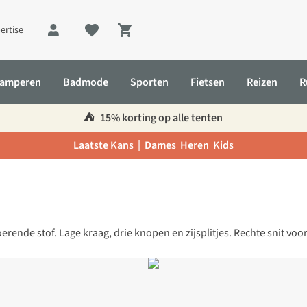
ertise
Shopping cart
amperen
Badmode
Sporten
Fietsen
Reizen
R
⛺️
15% korting op alle tenten
Laatste Kans |
Dames
Heren
Kids
nde stof. Lage kraag, drie knopen en zijsplitjes. Rechte snit vo