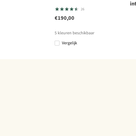
in
26
€190,00
5
kleuren beschikbaar
Vergelijk