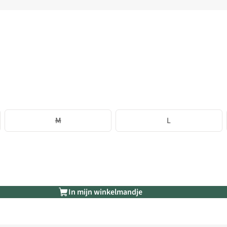
M
L
In mijn winkelmandje