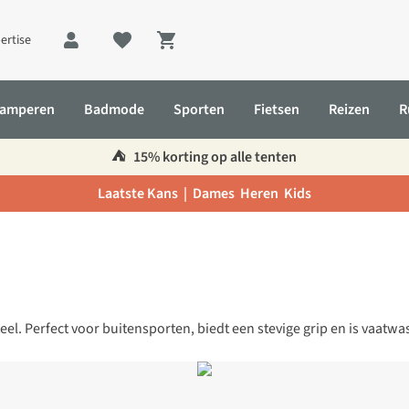
ertise
Shopping cart
amperen
Badmode
Sporten
Fietsen
Reizen
R
⛺️
15% korting op alle tenten
Laatste Kans |
Dames
Heren
Kids
l. Perfect voor buitensporten, biedt een stevige grip en is vaatwas