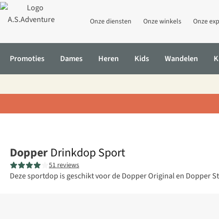
Onze diensten
Onze winkels
Onze exp
Promoties
Dames
Heren
Kids
Wandelen
K
Home
Drinkdop Sport
Dopper
Drinkdop Sport
51 reviews
Deze sportdop is geschikt voor de Dopper Original en Dopper Stee