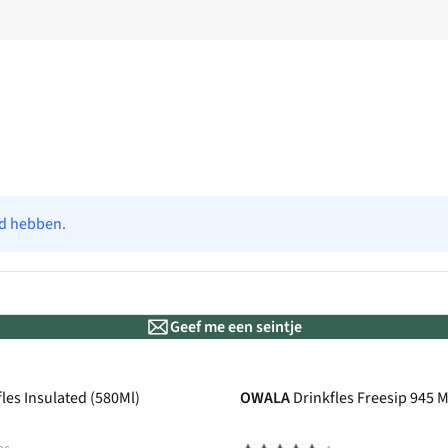
ad hebben.
Geef me een seintje
New
les Insulated (580Ml)
OWALA
Drinkfles Freesip 945 M