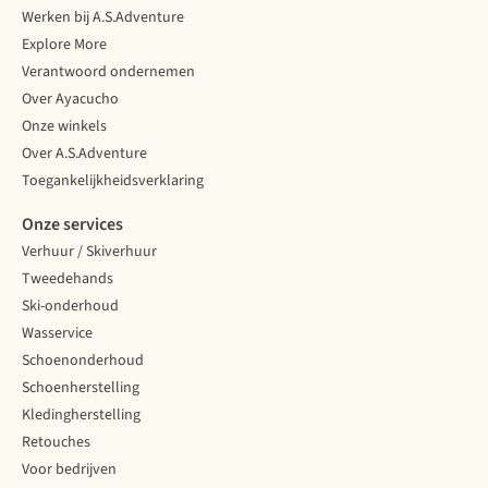
Werken bij A.S.Adventure
Explore More
Verantwoord ondernemen
Over Ayacucho
Onze winkels
Over A.S.Adventure
Toegankelijkheidsverklaring
Onze services
Verhuur / Skiverhuur
Tweedehands
Ski-onderhoud
Wasservice
Schoenonderhoud
Schoenherstelling
Kledingherstelling
Retouches
Voor bedrijven