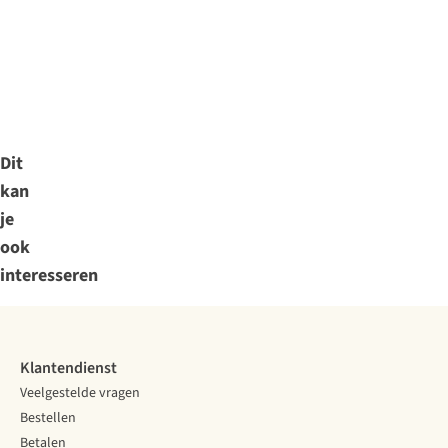
Dit
kan
je
ook
interesseren
Klantendienst
Veelgestelde vragen
Bestellen
Betalen