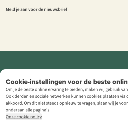
Meld je aan voor de nieuwsbrief
Retail Concepts
Cookie-instellingen voor de beste onlin
NV,
Om je de beste online ervaring te bieden, maken wij gebruik van
Smallandlaan
Ook derden en sociale netwerken kunnen cookies plaatsen via on
9, B-2660
akkoord. Om dit niet steeds opnieuw te vragen, slaan wij je voo
Hoboken
onderaan alle pagina's.
+32 (0)3 828
Onze cookie policy
30 15
team@asadventure.com