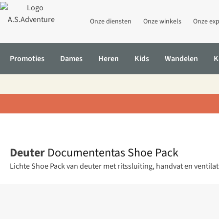
Onze diensten
Onze winkels
Onze exp
Promoties
Dames
Heren
Kids
Wandelen
K
Home
Documententas Shoe Pack
Deuter
Documententas Shoe Pack
Lichte Shoe Pack van deuter met ritssluiting, handvat en ventila