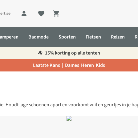
ertise
Shopping cart
amperen
Badmode
Sporten
Fietsen
Reizen
R
⛺️
15% korting op alle tenten
Laatste Kans |
Dames
Heren
Kids
tie. Houdt lage schoenen apart en voorkomt vuil en geurtjes in je ba