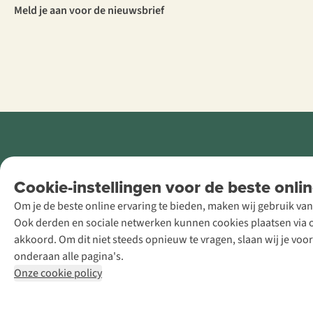
Meld je aan voor de nieuwsbrief
Retail Concepts
Cookie-instellingen voor de beste onlin
NV,
Om je de beste online ervaring te bieden, maken wij gebruik van
Smallandlaan
Ook derden en sociale netwerken kunnen cookies plaatsen via on
9, B-2660
akkoord. Om dit niet steeds opnieuw te vragen, slaan wij je voo
Hoboken
onderaan alle pagina's.
+32 (0)3 828
Onze cookie policy
30 15
team@asadventure.com