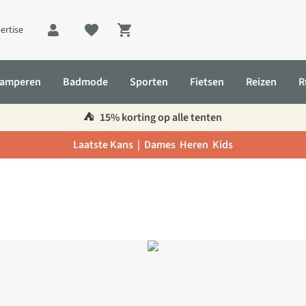
ertise
Shopping cart
amperen
Badmode
Sporten
Fietsen
Reizen
R
⛺️
15% korting op alle tenten
Laatste Kans |
Dames
Heren
Kids