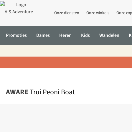
Onze diensten
Onze winkels
Onze exp
Promoties
Dames
Heren
Kids
Wandelen
K
Home
Trui Peoni Boat
AWARE
Trui Peoni Boat