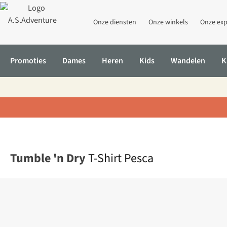
Onze diensten
Onze winkels
Onze exp
Promoties
Dames
Heren
Kids
Wandelen
K
Home
T-Shirt Pesca
Tumble 'n Dry
T-Shirt Pesca