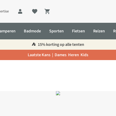
ertise
Shopping cart
amperen
Badmode
Sporten
Fietsen
Reizen
R
⛺️
15% korting op alle tenten
Laatste Kans |
Dames
Heren
Kids