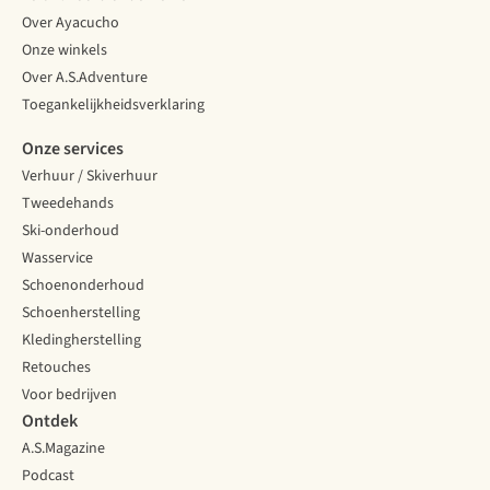
Over Ayacucho
Onze winkels
Over A.S.Adventure
Toegankelijkheidsverklaring
Onze services
Verhuur / Skiverhuur
Tweedehands
Ski-onderhoud
Wasservice
Schoenonderhoud
Schoenherstelling
Kledingherstelling
Retouches
Voor bedrijven
Ontdek
A.S.Magazine
Podcast