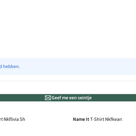
ad hebben.
Geef me een seintje
rt Nkflivia Sh
Name It
T-Shirt Nkfkean