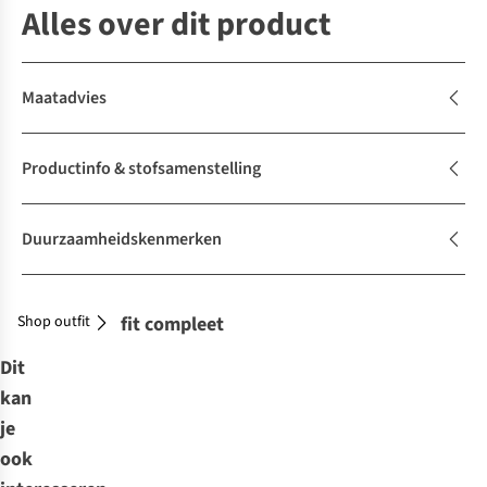
Alles over dit product
Maatadvies
Productinfo & stofsamenstelling
Duurzaamheidskenmerken
Shop outfit
Maak je outfit compleet
Dit
kan
je
ook