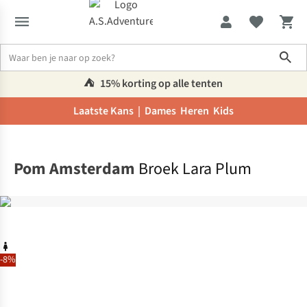
Sho
⛺️
15% korting op alle tenten
Laatste Kans |
Dames
Heren
Kids
Home
Pom Amsterdam
Broek Lara Plum
-8%