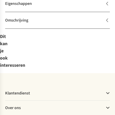
Eigenschappen
Omschrijving
Dit
kan
je
ook
interesseren
Klantendienst
Veelgestelde vragen
Over ons
Bestellen