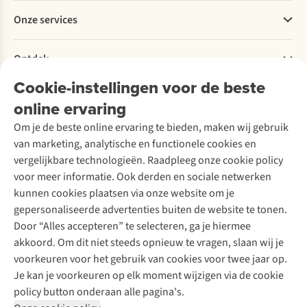
Betalen
Werken bij A.S.Adventure
Onze services
Levering
Explore More
Retourneren
Verantwoord ondernemen
Verhuur / Skiverhuur
Bestelling herroepen
Ontdek
Over Ayacucho
Tweedehands
Onderhoud en herstellingen
Onze winkels
Cookie-instellingen voor de beste
Ski-onderhoud
A.S.Magazine
Garantie
Over A.S.Adventure
Wasservice
online ervaring
Podcast
Contact
Toegankelijkheidsverklaring
Schoenonderhoud
Explore Academy
Om je de beste online ervaring te bieden, maken wij gebruik
Schoenherstelling
Explore Camp
van marketing, analytische en functionele cookies en
Meld je aan voor de nieuwsbrief
Kledingherstelling
Gear Check
vergelijkbare technologieën. Raadpleeg onze cookie policy
Retouches
Inspiratie & advies
voor meer informatie. Ook derden en sociale netwerken
Voor bedrijven
Follow us
kunnen cookies plaatsen via onze website om je
gepersonaliseerde advertenties buiten de website te tonen.
Door “Alles accepteren” te selecteren, ga je hiermee
akkoord. Om dit niet steeds opnieuw te vragen, slaan wij je
voorkeuren voor het gebruik van cookies voor twee jaar op.
Je kan je voorkeuren op elk moment wijzigen via de cookie
Disclaimer
Privacy Policy
Algemene voorwaarden
policy button onderaan alle pagina's.
Cookie Policy