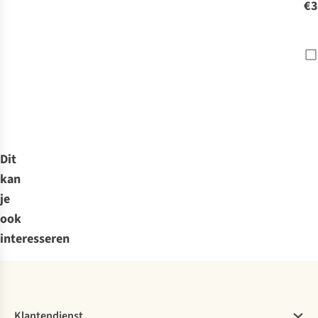
€3
Dit
kan
je
ook
interesseren
Klantendienst