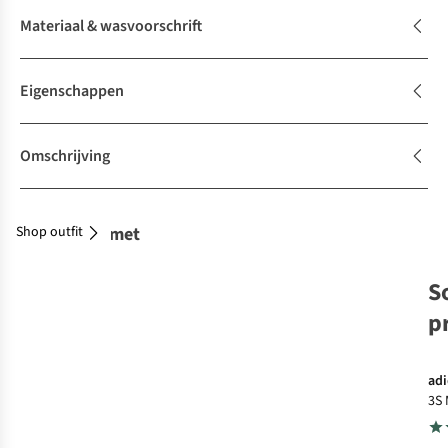
Materiaal & wasvoorschrift
Eigenschappen
Omschrijving
Shop outfit
Combineer met
S
p
adi
3S 