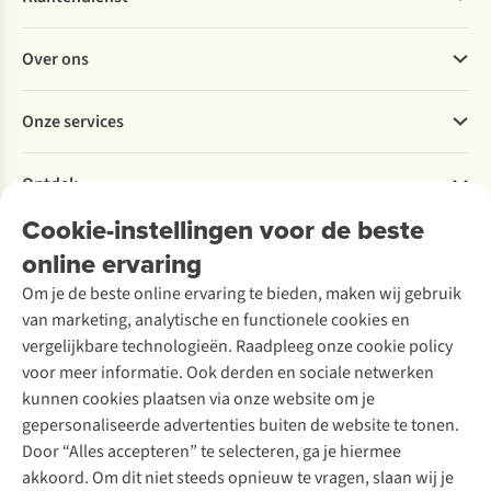
Veelgestelde vragen
Over ons
Bestellen
Betalen
Werken bij A.S.Adventure
Onze services
Levering
Explore More
Retourneren
Verantwoord ondernemen
Verhuur / Skiverhuur
Bestelling herroepen
Ontdek
Over Ayacucho
Tweedehands
Onderhoud en herstellingen
Onze winkels
Cookie-instellingen voor de beste
Ski-onderhoud
A.S.Magazine
Garantie
Over A.S.Adventure
Wasservice
online ervaring
Podcast
Contact
Toegankelijkheidsverklaring
Schoenonderhoud
Explore Academy
Om je de beste online ervaring te bieden, maken wij gebruik
Schoenherstelling
Explore Camp
van marketing, analytische en functionele cookies en
Meld je aan voor de nieuwsbrief
Kledingherstelling
Gear Check
vergelijkbare technologieën. Raadpleeg onze cookie policy
Retouches
Inspiratie & advies
voor meer informatie. Ook derden en sociale netwerken
Voor bedrijven
Follow us
kunnen cookies plaatsen via onze website om je
gepersonaliseerde advertenties buiten de website te tonen.
Door “Alles accepteren” te selecteren, ga je hiermee
akkoord. Om dit niet steeds opnieuw te vragen, slaan wij je