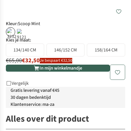
Kleur
:
Scoop Mint
%
Kies je maat:
134/140 CM
146/152 CM
158/164 CM
€65,00
€32,50
Je bespaart €32,50
In mijn winkelmandje
Vergelijk
Gratis levering vanaf €45
30 dagen bedenktijd
Klantenservice: ma-za
Alles over dit product