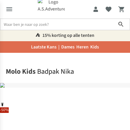
Sho
⛺️
15% korting op alle tenten
Laatste Kans |
Dames
Heren
Kids
Home
Molo Kids
Badpak Nika
-50%