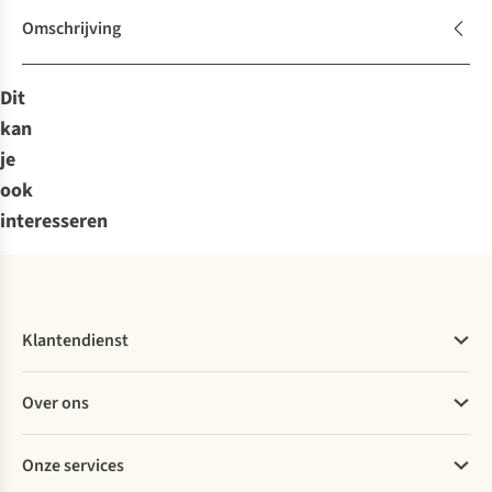
Omschrijving
Dit
kan
je
ook
interesseren
Klantendienst
Veelgestelde vragen
Over ons
Bestellen
Betalen
Werken bij A.S.Adventure
Onze services
Levering
Explore More