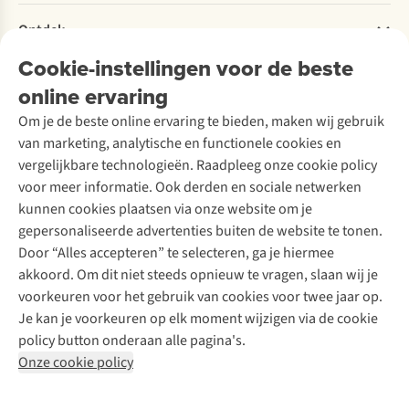
Retourneren
Verantwoord ondernemen
Verhuur / Skiverhuur
Bestelling herroepen
Ontdek
Over Ayacucho
Tweedehands
Onderhoud en herstellingen
Onze winkels
Cookie-instellingen voor de beste
Ski-onderhoud
A.S.Magazine
Garantie
Over A.S.Adventure
Wasservice
online ervaring
Podcast
Contact
Toegankelijkheidsverklaring
Schoenonderhoud
Explore Academy
Om je de beste online ervaring te bieden, maken wij gebruik
Schoenherstelling
Explore Camp
van marketing, analytische en functionele cookies en
Meld je aan voor de nieuwsbrief
Kledingherstelling
Gear Check
vergelijkbare technologieën. Raadpleeg onze cookie policy
Retouches
Inspiratie & advies
voor meer informatie. Ook derden en sociale netwerken
Voor bedrijven
Follow us
kunnen cookies plaatsen via onze website om je
gepersonaliseerde advertenties buiten de website te tonen.
Door “Alles accepteren” te selecteren, ga je hiermee
akkoord. Om dit niet steeds opnieuw te vragen, slaan wij je
voorkeuren voor het gebruik van cookies voor twee jaar op.
Je kan je voorkeuren op elk moment wijzigen via de cookie
Disclaimer
Privacy Policy
Algemene voorwaarden
policy button onderaan alle pagina's.
Cookie Policy
Onze cookie policy
Retail Concepts NV,
Smallandlaan 9,
B-2660 Hoboken