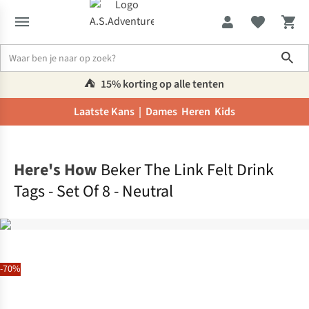
Sho
⛺️
15% korting op alle tenten
Laatste Kans |
Dames
Heren
Kids
Home
Here's How
Beker The Link Felt Drink
Tags - Set Of 8 - Neutral
-70%