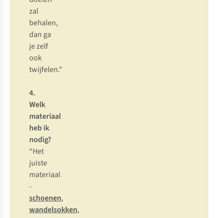
z
al
be
halen,
d
an
ga
je
z
elf
o
ok
twi
jfelen.”
4.
W
elk
mat
eriaal
h
eb
ik
no
dig?
“
Het
ju
iste
mat
eriaal
-
schoenen
,
wandelsokken
,