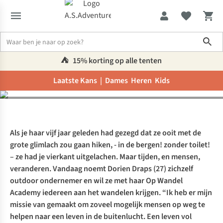
Sho
Dorien wil iedereen aan
het hiken krijgen
⛺️
15% korting op alle tenten
Laatste Kans |
Dames
Heren
Kids
Inspiratie & advies
Dorien wil iedereen aan het hiken krijgen
Als je haar vijf jaar geleden had gezegd dat ze ooit met de
grote glimlach zou gaan hiken, - in de bergen! zonder toilet!
– ze had je vierkant uitgelachen. Maar tijden, en mensen,
veranderen. Vandaag noemt Dorien Draps (27) zichzelf
outdoor ondernemer en wil ze met haar Op Wandel
Academy iedereen aan het wandelen krijgen. “Ik heb er mijn
missie van gemaakt om zoveel mogelijk mensen op weg te
helpen naar een leven in de buitenlucht. Een leven vol