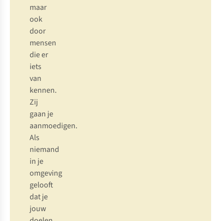
m
aar
o
ok
d
oor
me
nsen
d
ie
er
i
ets
v
an
ke
nnen.
Z
ij
g
aan
je
aanm
oedigen.
A
ls
ni
emand
in je
om
geving
ge
looft
d
at
je
j
ouw
do
elen