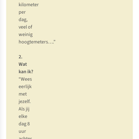
kil
ometer
p
er
d
ag,
v
eel
of
we
inig
hoogt
emeters….”
2.
W
at
k
an
i
k?
“
Wees
ee
rlijk
m
et
je
zelf.
A
ls
j
ij
e
lke
d
ag
8
u
ur
ac
hter