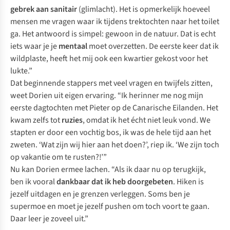
gebrek aan sanitair
(
glimlacht
). Het is opmerkelijk hoeveel
mensen me vragen waar ik tijdens trektochten naar het toilet
ga. Het antwoord is simpel: gewoon in de natuur. Dat is echt
iets waar je je
mentaal
moet overzetten. De eerste keer dat ik
wildplaste, heeft het mij ook een kwartier gekost voor het
lukte.”
Dat beginnende stappers met veel vragen en twijfels zitten,
weet Dorien uit eigen ervaring. “Ik herinner me nog mijn
eerste dagtochten met Pieter op de Canarische Eilanden. Het
kwam zelfs tot
ruzies
, omdat ik het écht niet leuk vond. We
stapten er door een vochtig bos, ik was de hele tijd aan het
zweten. ‘Wat zijn wij hier aan het doen?’, riep ik. ‘We zijn toch
op vakantie om te rusten?!’”
Nu kan Dorien ermee lachen. “Als ik daar nu op terugkijk,
ben ik vooral
dankbaar dat ik heb doorgebeten
. Hiken is
jezelf uitdagen en je grenzen verleggen. Soms ben je
supermoe en moet je jezelf pushen om toch voort te gaan.
Daar leer je zoveel uit.”