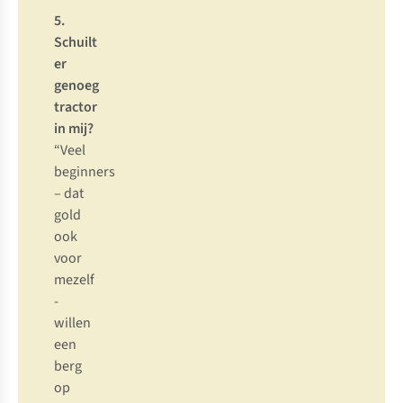
5.
Sc
huilt
er
ge
noeg
tr
actor
in
m
ij?
“
Veel
beg
inners
–
d
at
g
old
o
ok
v
oor
me
zelf
-
wi
llen
e
en
b
erg
op