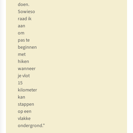
d
oen.
So
wieso
r
aad
ik
a
an
om
p
as
te
be
ginnen
m
et
h
iken
wa
nneer
je
v
lot
15
kil
ometer
k
an
st
appen
op
e
en
vl
akke
onde
rgrond.”