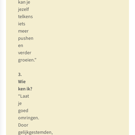
k
an
je
je
zelf
te
lkens
i
ets
m
eer
pu
shen
en
ve
rder
gro
eien.”
3.
W
ie
k
en
i
k?
“
Laat
je
g
oed
omr
ingen.
D
oor
gelij
kgestemden,