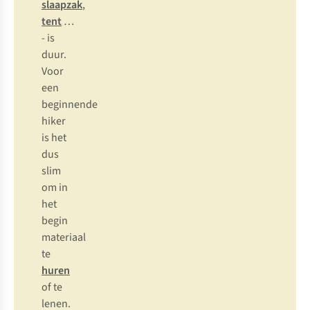
slaapzak
,
tent
…
- is
d
uur.
V
oor
e
en
beg
innende
h
iker
is
h
et
d
us
s
lim
om in
h
et
b
egin
mat
eriaal
te
huren
of te
le
nen.