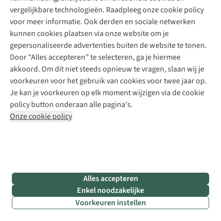
vergelijkbare technologieën. Raadpleeg onze cookie policy
voor meer informatie. Ook derden en sociale netwerken
kunnen cookies plaatsen via onze website om je
gepersonaliseerde advertenties buiten de website te tonen.
Door “Alles accepteren” te selecteren, ga je hiermee
akkoord. Om dit niet steeds opnieuw te vragen, slaan wij je
voorkeuren voor het gebruik van cookies voor twee jaar op.
Wandelen | Daily Dose of Nature | Inspiratie
Wandele
Je kan je voorkeuren op elk moment wijzigen via de cookie
Van hiking zero to hero: het verhaal van Dorien
Wandel
policy button onderaan alle pagina's.
ons un
Onze cookie policy
Amper drie jaar geleden zette Dorien haar eerste
Wandel
stappen als wandelaar. Vandaag kan ze niet meer
unieke 
zonder. “Spreek gerust van een verslaving.”
wandel
Lees verder
Lees v
Alles accepteren
Enkel noodzakelijke
Voorkeuren instellen