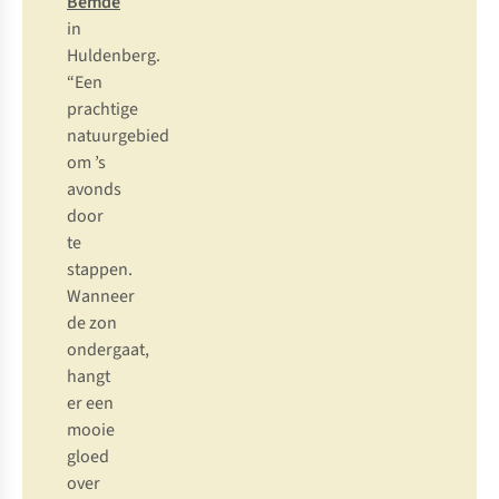
Bemde
in
Huldenberg.
“Een
prachtige
natuurgebied
om ’s
avonds
door
te
stappen.
Wanneer
de zon
ondergaat,
hangt
er een
mooie
gloed
over