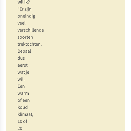
w
il
i
k?
“
Er
z
ijn
on
eindig
v
eel
vers
chillende
so
orten
trek
tochten.
Be
paal
d
us
e
erst
w
at
je
w
il.
E
en
w
arm
of
e
en
k
oud
kl
imaat,
10 of
20