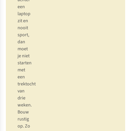
e
en
la
ptop
z
it
en
n
ooit
sp
ort,
d
an
m
oet
je
n
iet
st
arten
m
et
e
en
tre
ktocht
v
an
d
rie
we
ken.
B
ouw
ru
stig
o
p.
Zo