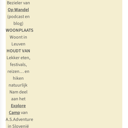
Bezieler van
Op Wandel
(podcast en
blog)
WOONPLAATS
Woont in
Leuven
HOUDT VAN
Lekker eten,
festivals,
reizen… en
hiken
natuurlijk
Nam deel
aan het
Explore
Camp
van
A.S.Adventure
in Slovenië