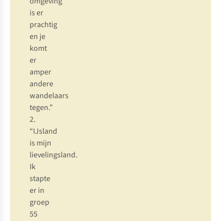
omgeving
is er
prachtig
en je
komt
er
amper
andere
wandelaars
tegen.”
2.
“IJsland
is mijn
lievelingsland.
Ik
stapte
er in
groep
55