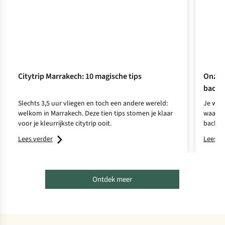
Citytrip Marrakech: 10 magische tips
Onze 
backp
Slechts 3,5 uur vliegen en toch een andere wereld:
Je wil 
welkom in Marrakech. Deze tien tips stomen je klaar
waarhe
voor je kleurrijkste citytrip ooit.
backpa
Lees verder
Lees v
Ontdek meer