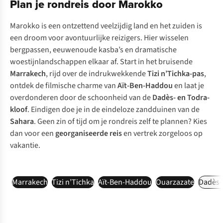
Plan je rondreis door Marokko
Marokko is een ontzettend veelzijdig land en het zuiden is
een droom voor avontuurlijke reizigers. Hier wisselen
bergpassen, eeuwenoude kasba’s en dramatische
woestijnlandschappen elkaar af. Start in het bruisende
Marrakech
, rijd over de indrukwekkende
Tizi n’Tichka-pas
,
ontdek de filmische charme van
Aït-Ben-Haddou
en laat je
overdonderen door de schoonheid van de
Dadès- en Todra-
kloof
. Eindigen doe je in de eindeloze zandduinen van de
Sahara
. Geen zin of tijd om je rondreis zelf te plannen? Kies
dan voor een
georganiseerde reis
en vertrek zorgeloos op
vakantie.
Marrakech
Tizi n’Tichka
Aït-Ben-Haddou
Ouarzazate
Dadès-