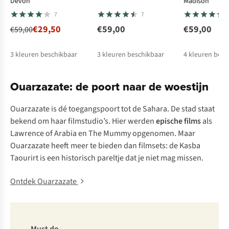
Devon
Madison
7
7
€29,50
€59,00
€59,00
€59,00
3
kleuren beschikbaar
3
kleuren beschikbaar
4
kleuren besc
%
%
Ouarzazate: de poort naar de woestijn
Ouarzazate is dé toegangspoort tot de Sahara. De stad staat
bekend om haar filmstudio’s. Hier werden
epische films
als
Lawrence of Arabia
en
The Mummy
opgenomen. Maar
Ouarzazate heeft meer te bieden dan filmsets: de Kasba
Taourirt is een historisch pareltje dat je niet mag missen.
Ontdek Ouarzazate