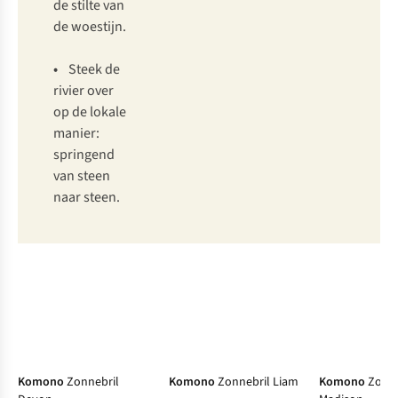
de stilte van
de woestijn.
•
Steek de
rivier over
op de lokale
manier:
springend
van steen
naar steen.
-50%
Komono
Zonnebril
Komono
Zonnebril Liam
Komono
Zonne