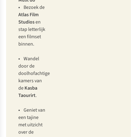
Must do
•
Bezoek de
Atlas Film
Studios
en
stap letterlijk
een filmset
binnen.
•
Wandel
door de
doolhofachtige
kamers van
de
Kasba
Taourirt
.
•
Geniet van
een tajine
met uitzicht
over de