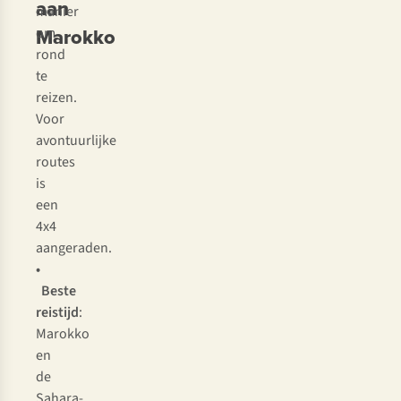
aan
manier
Marokko
om
rond
te
reizen.
Voor
avontuurlijke
routes
is
een
4x4
aangeraden.
•
Beste
reistijd
:
Marokko
en
de
Sahara-