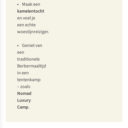
•
Maak een
kamelentocht
en voel je
een echte
woestijnreiziger.
•
Geniet van
een
traditionele
Berbermaaltijd
in een
tentenkamp
– zoals
Nomad
Luxury
Camp
.