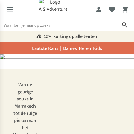
Rondreis door Zuid-
Sho
Marokko: van Marrakech
tot de Sahara
⛺️
15% korting op alle tenten
Laatste Kans |
Dames
Heren
Kids
Inspiratie & advies
Rondreis door Zuid-Marokko
Van de
geurige
souks in
Marrakech
tot de ruige
pieken van
het