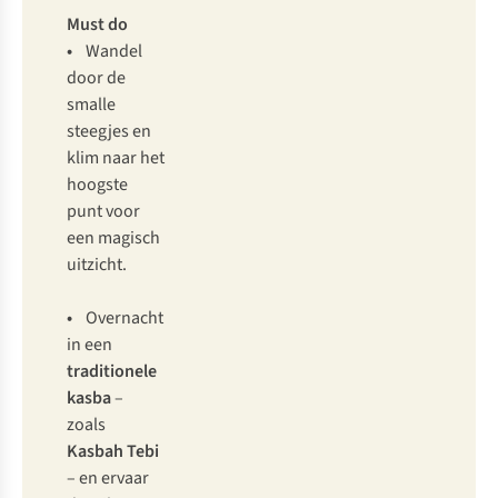
Must do
•
Wandel
door de
smalle
steegjes en
klim naar het
hoogste
punt voor
een magisch
uitzicht.
•
Overnacht
in een
traditionele
kasba
–
zoals
Kasbah Tebi
– en ervaar