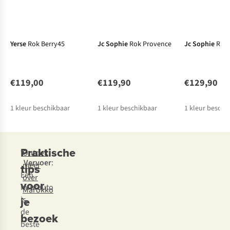
New
New
New
Yerse
Rok Berry45
Jc Sophie
Rok Provence
Jc Sophie
Rok 
€119,00
€119,90
€129,90
1
kleur beschikbaar
1
kleur beschikbaar
1
kleur beschi
Praktische
•
Ontdek
Vervoer
:
meer
tips
Een
over
voor
huurauto
Marokko
je
is
de
bezoek
beste