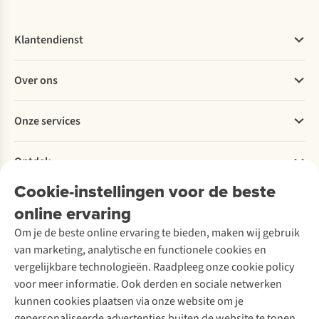
Klantendienst
Veelgestelde vragen
Over ons
Bestellen
Betalen
Werken bij A.S.Adventure
Onze services
Levering
Explore More
Retourneren
Verantwoord ondernemen
Verhuur / Skiverhuur
Bestelling herroepen
Ontdek
Over Ayacucho
Tweedehands
Onderhoud en herstellingen
Onze winkels
Cookie-instellingen voor de beste
Ski-onderhoud
A.S.Magazine
Garantie
Over A.S.Adventure
Wasservice
online ervaring
Podcast
Contact
Toegankelijkheidsverklaring
Schoenonderhoud
Explore Academy
Om je de beste online ervaring te bieden, maken wij gebruik
Schoenherstelling
Explore Camp
van marketing, analytische en functionele cookies en
Meld je aan voor de nieuwsbrief
Kledingherstelling
Gear Check
vergelijkbare technologieën. Raadpleeg onze cookie policy
Retouches
Inspiratie & advies
voor meer informatie. Ook derden en sociale netwerken
Voor bedrijven
Follow us
kunnen cookies plaatsen via onze website om je
gepersonaliseerde advertenties buiten de website te tonen.