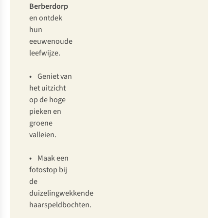
Berberdorp
en ontdek
hun
eeuwenoude
leefwijze.
•
Geniet van
het uitzicht
op de hoge
pieken en
groene
valleien.
•
Maak een
fotostop bij
de
duizelingwekkende
haarspeldbochten.