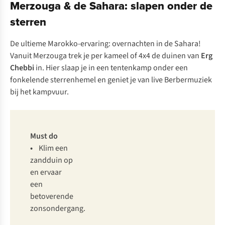
Merzouga & de Sahara: slapen onder de
sterren
De ultieme Marokko-ervaring: overnachten in de Sahara!
Vanuit Merzouga trek je per kameel of 4x4 de duinen van
Erg
Chebbi
in. Hier slaap je in een tentenkamp onder een
fonkelende sterrenhemel en geniet je van live Berbermuziek
bij het kampvuur.
Must do
•
Klim een
zandduin op
en ervaar
een
betoverende
zonsondergang.