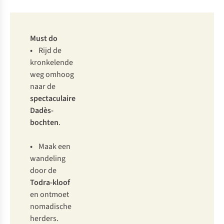
Must do
•
Rijd de
kronkelende
weg omhoog
naar de
spectaculaire
Dadès-
bochten
.
•
Maak een
wandeling
door de
Todra-kloof
en ontmoet
nomadische
herders.