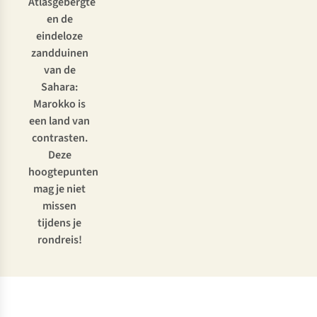
Atlasgebergte
en de
eindeloze
zandduinen
van de
Sahara:
Marokko is
een land van
contrasten.
Deze
hoogtepunten
mag je niet
missen
tijdens je
rondreis!