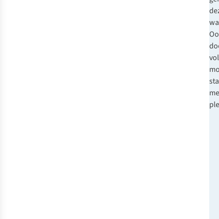
de
wa
Oo
do
vo
mo
st
me
ple