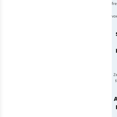
fr
vo
Ze
f
A