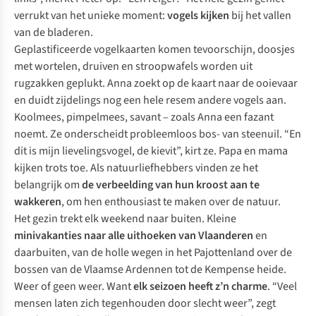
verrukt van het unieke moment:
vogels kijken
bij het vallen
van de bladeren.
Geplastificeerde vogelkaarten komen tevoorschijn, doosjes
met wortelen, druiven en stroopwafels worden uit
rugzakken geplukt. Anna zoekt op de kaart naar de ooievaar
en duidt zijdelings nog een hele resem andere vogels aan.
Koolmees, pimpelmees, savant – zoals Anna een fazant
noemt. Ze onderscheidt probleemloos bos- van steenuil. “En
dit is mijn lievelingsvogel, de kievit”, kirt ze. Papa en mama
kijken trots toe. Als natuurliefhebbers vinden ze het
belangrijk om
de verbeelding van hun kroost aan te
wakkeren
, om hen enthousiast te maken over de natuur.
Het gezin trekt elk weekend naar buiten. Kleine
minivakanties naar alle uithoeken van Vlaanderen
en
daarbuiten, van de holle wegen in het Pajottenland over de
bossen van de Vlaamse Ardennen tot de Kempense heide.
Weer of geen weer. Want
elk seizoen heeft z’n charme
. “Veel
mensen laten zich tegenhouden door slecht weer”, zegt