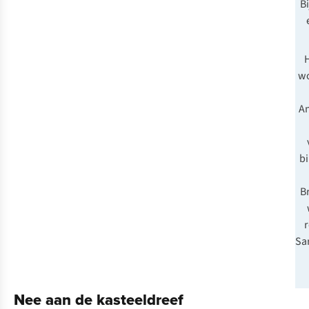
Bi
H
wo
A
b
B
r
Sa
Nee aan de kasteeldreef