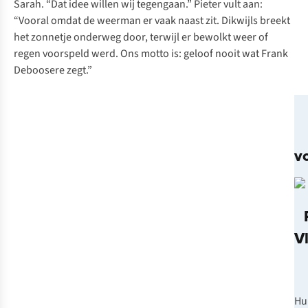
Sarah. “Dat idee willen wij tegengaan.” Pieter vult aan:
“Vooral omdat de weerman er vaak naast zit. Dikwijls breekt
het zonnetje onderweg door, terwijl er bewolkt weer of
regen voorspeld werd. Ons motto is: geloof nooit wat Frank
Deboosere zegt.”
v
V
Hu