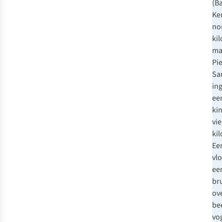
(B
Ke
no
ki
ma
Pie
Sa
ing
ee
ki
vie
ki
Ee
vl
ee
br
ov
be
vo