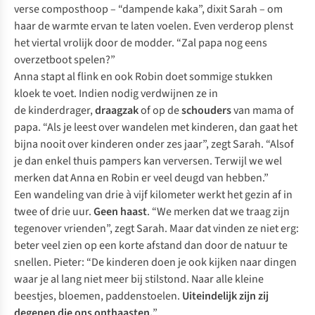
verse composthoop – “dampende kaka”, dixit Sarah – om
haar de warmte ervan te laten voelen. Even verderop plenst
het viertal vrolijk door de modder. “Zal papa nog eens
overzetboot spelen?”
Anna stapt al flink en ook Robin doet sommige stukken
kloek te voet. Indien nodig verdwijnen ze in
de
kinderdrager
,
draagzak
of op de
schouders
van mama of
papa. “Als je leest over wandelen met kinderen, dan gaat het
bijna nooit over kinderen onder zes jaar”, zegt Sarah. “Alsof
je dan enkel thuis pampers kan verversen. Terwijl we wel
merken dat Anna en Robin er veel deugd van hebben.”
Een wandeling van drie à vijf kilometer werkt het gezin af in
twee of drie uur.
Geen haast
. “We merken dat we traag zijn
tegenover vrienden”, zegt Sarah. Maar dat vinden ze niet erg:
beter veel zien op een korte afstand dan door de natuur te
snellen. Pieter: “De kinderen doen je ook kijken naar dingen
waar je al lang niet meer bij stilstond. Naar alle kleine
beestjes, bloemen, paddenstoelen.
Uiteindelijk zijn zij
degenen die ons onthaasten.
”