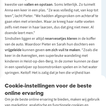
kwestie van
vallen en opstaan
. Soms letterlijk. Zo tuimelt
Anna een keer in een plas. “Ze was volledig nat, van kop tot
teen”, lacht Pieter. “We hadden afgesproken om achteraf te
gaan eten met vrienden. Maar ze kreeg haar natte voeten
zelfs niet meer in haar laarzen, dus dat ging niet meer. Al
doende leert men.”
Sindsdien liggen er altijd
reservesetjes kleren
in de koffer
van de auto. Waardoor Pieter en Sarah hun dochters een
vrijgeleide
kunnen geven
om zich vuil te maken
. “Zoals die
keer in de Averegten, een superleuke wandeling met
kinderen in Heist-op-den-Berg. In de zomer kunnen ze daar
in een speelvijver op boomstronken spelen en in het water
springen. Keitof! Het is zalig dat je hen die vrijheid kan
geven, net omdat je voorbereid bent op alles.”
Cookie-instellingen voor de beste
Na de inspanning volgt de
ontspanning
. Het gezin probeert
de tochten altijd te eindigen in een
bruin café
. Zeker in herfst
online ervaring
en winter is het prettig om met gloeiende wangen die
Om je de beste online ervaring te bieden, maken wij gebruik
gezellige gloed in te stappen. Om verkleumde handen aan de
van marketing, analytische en functionele cookies en