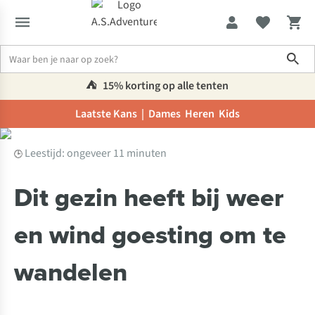
Sho
⛺️
15% korting op alle tenten
Laatste Kans |
Dames
Heren
Kids
Inspiratie & advies
Dit gezin heeft bij weer en wind goesting om 
Leestijd: ongeveer 11 minuten
🕒
Dit gezin heeft bij weer
en wind goesting om te
wandelen