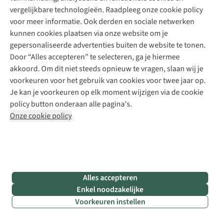
stoof te warmen. Het skihuteffect, noemt Pieter het. Daar
vergelijkbare technologieën. Raadpleeg onze cookie policy
wacht voor Anna en Robin het ijsje waarover ze al een hele
voor meer informatie. Ook derden en sociale netwerken
wandeling fantaseren. En voor mama en papa een
kunnen cookies plaatsen via onze website om je
streekbiertje. Sarah knipoogt: “Niemand gaat
gepersonaliseerde advertenties buiten de website te tonen.
mountainbiken zonder de pinten achteraf.” Van zodra de
Door “Alles accepteren” te selecteren, ga je hiermee
horeca terug open mag, is er nog een reden om te gaan
akkoord. Om dit niet steeds opnieuw te vragen, slaan wij je
wandelen. Maar laat dat je niet tegenhouden om er nu al op
voorkeuren voor het gebruik van cookies voor twee jaar op.
uit te trekken!
Je kan je voorkeuren op elk moment wijzigen via de cookie
policy button onderaan alle pagina's.
Onze cookie policy
Alles accepteren
Enkel noodzakelijke
Voorkeuren instellen