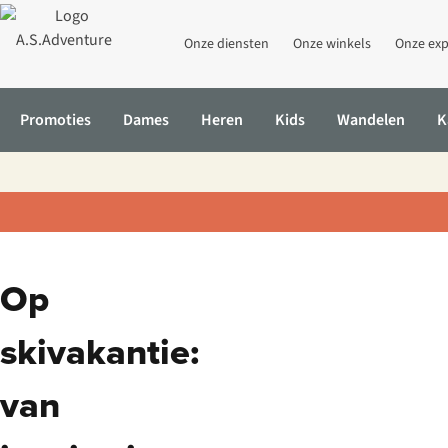
Onze diensten
Onze winkels
Onze exp
Promoties
Dames
Heren
Kids
Wandelen
K
Op
skivakantie:
van