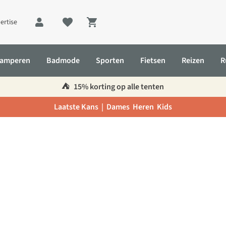
ertise
Shopping cart
amperen
Badmode
Sporten
Fietsen
Reizen
R
⛺️
15% korting op alle tenten
Laatste Kans |
Dames
Heren
Kids