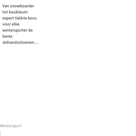
op
expert
Van snowboarder
koude
tot koukleum:
voeten,
expert Valérie koos
stramme
voor elke
spieren
wintersporter de
of
beste
het
skihandschoenen
verkeerde
van dit seizoen.
materiaal.
Dit
zijn
de
grootste
skivakantieblunders
-
en
hoe
je
ze
vermijdt.
Wintersport
|