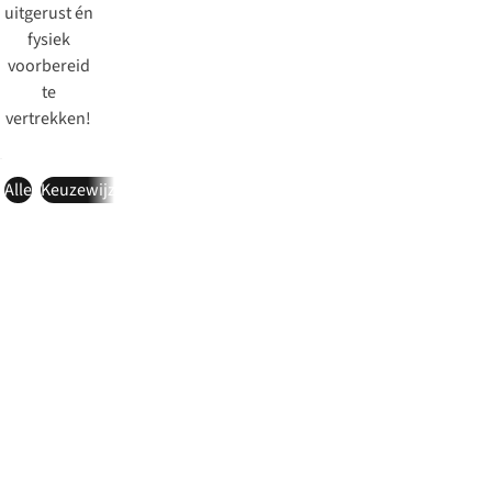
uitgerust én
fysiek
voorbereid
te
vertrekken!
Alle
Keuzewijzers
Checklist
Inspiratie
Expert aan het woord
On