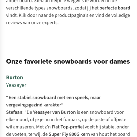
ander board. Stefaan helpt je wegwijs te worden in de
verschillende types snowboards, zodat jij het
perfecte board
vindt. Klik door naar de productpagina’s en vind de volledige
reviews van onze experts.
Onze favoriete snowboards voor dames
Burton
Yeasayer
“Een stabiel snowboard met een speels, maar
vergevingsgezind karakter”
Stefaan
: “De
Yeasayer
van
Burton
is een snowboard voor
elke
mood
, of je je nu in het funpark, op de piste of offpiste
wil amuseren. Met z’n
Flat Top-profiel
voelt hij stabiel onder
de voeten, terwijl de
Super Fly 800G kern
van hout het board