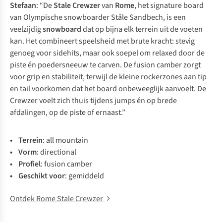
Stefaan
: “De
Stale Crewzer
van
Rome
, het
signature
board
van Olympische snowboarder Ståle Sandbech, is een
veelzijdig
snowboard
dat op bijna elk terrein uit de voeten
kan. Het combineert speelsheid met brute kracht: stevig
genoeg voor
sidehits
, maar ook soepel om relaxed door de
piste én poedersneeuw te
carven
. De fusion camber zorgt
voor grip en stabiliteit, terwijl de kleine rockerzones aan tip
en
tail
voorkomen dat het board onbeweeglijk aanvoelt. De
Crewzer voelt zich thuis tijdens
jumps
én op brede
afdalingen, op de piste of ernaast.”
• Te
rrein
:
a
ll
mo
untain
• V
orm
: directional
• Pr
ofiel
: fusion camber
• Ge
schikt
v
oor
: gemiddeld
Ontdek Rome Stale Crewzer