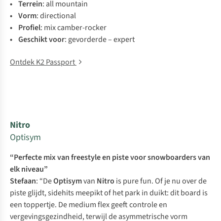
• Te
rrein
:
a
ll
mo
untain
• V
orm
: directional
• Pr
ofiel
:
m
ix
camb
er-rocker
• Ge
schikt
v
oor
:
gev
orderde
–
ex
pert
Ontdek K2 Passport
Nitro
Optisym
“Perfecte mix van freestyle en piste voor snowboarders van
elk niveau”
Stefaan
: “De
Optisym
van
Nitro
is pure fun. Of je nu over de
piste glijdt,
sidehits
meepikt of het park in duikt: dit board is
een toppertje. De medium flex geeft controle en
vergevingsgezindheid, terwijl de asymmetrische vorm