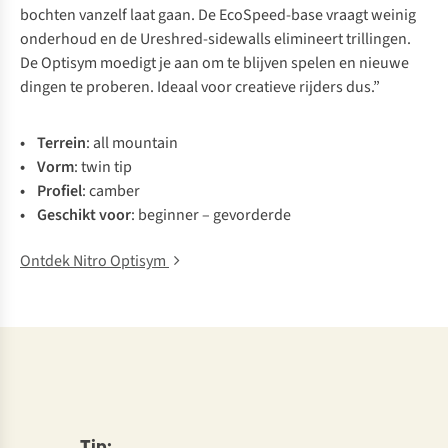
bochten vanzelf laat gaan. De
EcoSpeed-base
vraagt weinig
onderhoud en de
Ureshred-sidewalls
elimineert trillingen.
De Optisym moedigt je aan om te blijven spelen en nieuwe
dingen te proberen. Ideaal voor creatieve rijders dus.”
• Te
rrein
:
a
ll
mo
untain
• V
orm
:
twin tip
• Pr
ofiel
:
ca
mber
• Ge
schikt
v
oor
:
be
ginner
–
gev
orderde
Ontdek Nitro Optisym
Tip: