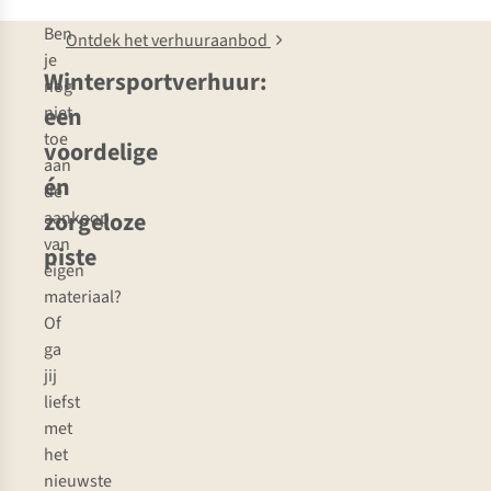
Ben
Ontdek het verhuuraanbod
je
Wintersportverhuur:
nog
een
niet
toe
voordelige
aan
én
de
zorgeloze
aankoop
van
piste
eigen
materiaal?
Of
ga
jij
liefst
met
het
nieuwste