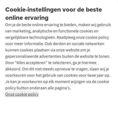
Tweedehands
Onderhoud en herstellingen
Onze winkels
Cookie-instellingen voor de beste
Ski-onderhoud
A.S.Magazine
Garantie
Over A.S.Adventure
Wasservice
online ervaring
Podcast
Contact
Toegankelijkheidsverklaring
Schoenonderhoud
Explore Academy
Om je de beste online ervaring te bieden, maken wij gebruik
Schoenherstelling
Explore Camp
van marketing, analytische en functionele cookies en
Meld je aan voor de nieuwsbrief
Kledingherstelling
Gear Check
vergelijkbare technologieën. Raadpleeg onze cookie policy
Retouches
Inspiratie & advies
voor meer informatie. Ook derden en sociale netwerken
Voor bedrijven
Follow us
kunnen cookies plaatsen via onze website om je
gepersonaliseerde advertenties buiten de website te tonen.
Door “Alles accepteren” te selecteren, ga je hiermee
akkoord. Om dit niet steeds opnieuw te vragen, slaan wij je
voorkeuren voor het gebruik van cookies voor twee jaar op.
Je kan je voorkeuren op elk moment wijzigen via de cookie
Disclaimer
Privacy Policy
Algemene voorwaarden
policy button onderaan alle pagina's.
Cookie Policy
Onze cookie policy
Retail Concepts NV,
Smallandlaan 9,
B-2660 Hoboken
team@asadventure.com
+32 (0)3 828 30 15
BTW BE 0416.762.280