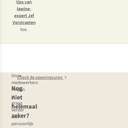
tips van
lawine-
expert Jef
Verstraeten
toe.
Onze
Check de openingsuren
medewerkers
Nog
helpen
niet
je
graag
helemaal
verder
zeker?
met
persoonlijk