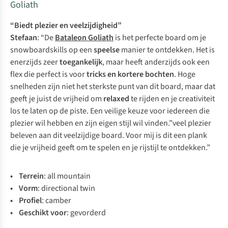
Goliath
“Biedt plezier en veelzijdigheid”
Stefaan
: “De
Bataleon Goliath
is het perfecte board om je
snowboardskills op een
speelse
manier te ontdekken. Het is
enerzijds zeer
toegankelijk
, maar heeft anderzijds ook een
flex die perfect is voor
tricks en kortere bochten
. Hoge
snelheden zijn niet het sterkste punt van dit board, maar dat
geeft je juist de vrijheid om
relaxed
te rijden en je creativiteit
los te laten op de piste. Een veilige keuze voor iedereen die
plezier wil hebben en zijn eigen stijl wil vinden.”veel plezier
beleven aan dit veelzijdige board. Voor mij is dit een plank
die je vrijheid geeft om te spelen en je rijstijl te ontdekken.”
• Te
rrein
:
a
ll
mo
untain
• V
orm
: directional twin
• Pr
ofiel
: camber
• Ge
schikt
v
oor
:
gev
orderd