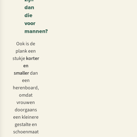
dan
die
voor
mannen?
Ook is de
plank een
stukje
korter
en
smaller
dan
een
herenboard,
omdat
vrouwen
doorgaans
een kleinere
gestalte en
schoenmaat