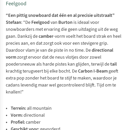
Feelgood
“Een pittig snowboard dat één en al precisie uitstraalt”
Stefaan
: “De
Feelgood
van
Burton
is ideaal voor
snowboarders met ervaring die geen uitdaging uit de weg
gaan. Dankzij de
camber
-vorm voelt het board strak en heel
precies aan, en dat zorgt ook voor een stevigere grip.
Daardoor vlam je van de piste in
no time
. De
directional
vorm
zorgt ervoor dat de neus vlotjes door zowel
poedersneeuw als harde pistes kan glijden, terwijl de
tail
krachtig terugveert bij elke bocht. De
Carbon I-Beam
geeft
extra pop zonder het board te stijf te maken, waardoor je
cadans levendig maar wel gecontroleerd blijft. Tijd om te
knallen!”
• Terrein:
all mountain
• Vorm:
directional
• Profiel:
camber
• Geschikt voor:
gevorderd