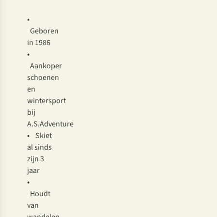
•
Geboren
in 1986
•
Aankoper
schoenen
en
wintersport
bij
A.S.Adventure
•
Skiet
al sinds
zijn 3
jaar
•
Houdt
van