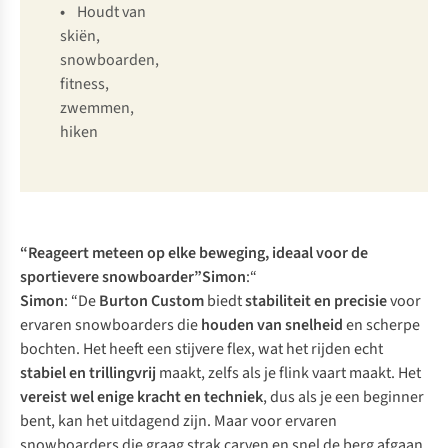
•
Houdt van
skiën,
snowboarden,
fitness,
zwemmen,
hiken
“Reageert meteen op elke beweging, ideaal voor de
sportievere snowboarder”
Simon
:“
Simon
: “De
Burton Custom
biedt
stabiliteit en precisie
voor
ervaren snowboarders die
houden van snelheid
en scherpe
bochten. Het heeft een stijvere flex, wat het rijden echt
stabiel en trillingvrij
maakt, zelfs als je flink vaart maakt. Het
vereist wel enige kracht en techniek
, dus als je een beginner
bent, kan het uitdagend zijn. Maar voor ervaren
snowboarders die graag strak
carven
en snel de berg afgaan,