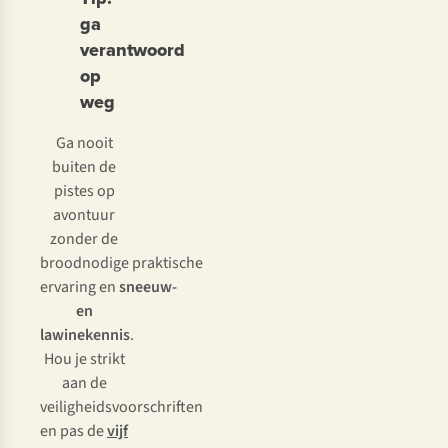
ga
verantwoord
op
weg
Ga nooit
buiten de
pistes op
avontuur
zonder de
broodnodige praktische
ervaring en
sneeuw-
en
lawinekennis
.
Hou je strikt
aan de
veiligheidsvoorschriften
en pas de
vijf