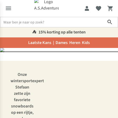
experts: de beste
Sho
snowboards van 2025-
2026
⛺️
15% korting op alle tenten
Laatste Kans |
Dames
Heren
Kids
Inspiratie & advies
De keuze van onze experts: de beste snowboa
Onze
wintersportexpert
Stefaan
zette zijn
favoriete
snowboards
op een rijtje,