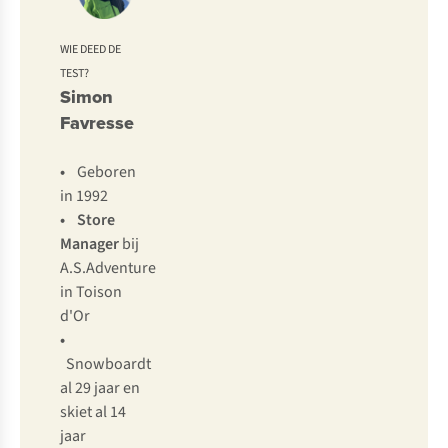
WIE DEED DE
TEST?
Simon
Favresse
•
Geboren
in 1992
•
Store
Manager
bij
A.S.Adventure
in Toison
d'Or
•
Snowboardt
al 29 jaar en
skiet al 14
jaar