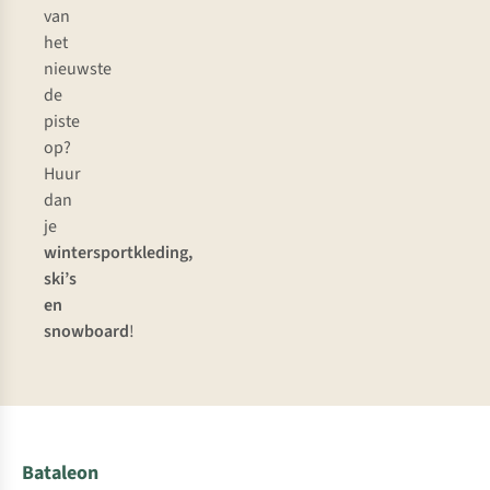
van
het
nieuwste
de
piste
op?
Huur
dan
je
wintersportkleding,
ski’s
en
snowboard
!
Bataleon