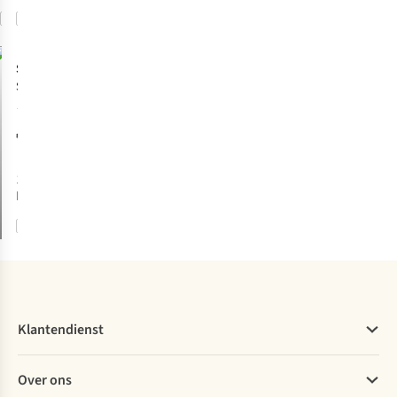
Vergelijk
Vergelijk
Schildkröt
Speelgoed 2In1
Beachtoy
1
€19,99
1
kleur
beschikbaar
Vergelijk
Klantendienst
Veelgestelde vragen
Over ons
Bestellen