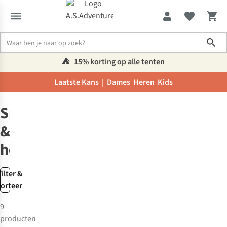
Sho
⛺️
15% korting op alle tenten
Laatste Kans |
Dames
Heren
Kids
Kids
Speelgoed
Speelgoed
&
hobby
Filter &
sorteer
9
producten