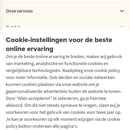
Betalen
Werken bij A.S.Adventure
Onze services
Levering
Explore More
Retourneren
Verantwoord ondernemen
Verhuur / Skiverhuur
Bestelling herroepen
Ontdek
Over Ayacucho
Tweedehands
Onderhoud en herstellingen
Onze winkels
Cookie-instellingen voor de beste
Ski-onderhoud
A.S.Magazine
Garantie
Over A.S.Adventure
Wasservice
online ervaring
Podcast
Contact
Toegankelijkheidsverklaring
Schoenonderhoud
Explore Academy
Om je de beste online ervaring te bieden, maken wij gebruik
Schoenherstelling
Explore Camp
van marketing, analytische en functionele cookies en
Meld je aan voor de nieuwsbrief
Kledingherstelling
Gear Check
vergelijkbare technologieën. Raadpleeg onze cookie policy
Retouches
Inspiratie & advies
voor meer informatie. Ook derden en sociale netwerken
Voor bedrijven
Follow us
kunnen cookies plaatsen via onze website om je
gepersonaliseerde advertenties buiten de website te tonen.
Door “Alles accepteren” te selecteren, ga je hiermee
akkoord. Om dit niet steeds opnieuw te vragen, slaan wij je
voorkeuren voor het gebruik van cookies voor twee jaar op.
Je kan je voorkeuren op elk moment wijzigen via de cookie
Disclaimer
Privacy Policy
Algemene voorwaarden
policy button onderaan alle pagina's.