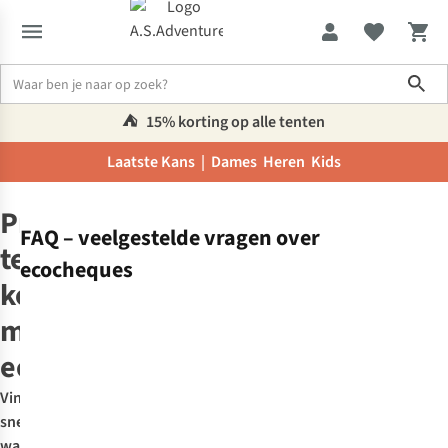
Sho
⛺️
15% korting op alle tenten
Laatste Kans |
Dames
Heren
Kids
Home
Ecocheques
Producten
FAQ – veelgestelde vragen over
te
ecocheques
koop
met
Wat
ecocheques
zijn
ecocheques?
Vind
snel
Het
Welke
wat