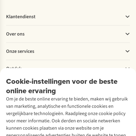
Klantendienst
Veelgestelde vragen
Over ons
Bestellen
Betalen
Werken bij A.S.Adventure
Onze services
Levering
Explore More
Retourneren
Verantwoord ondernemen
Verhuur / Skiverhuur
Bestelling herroepen
Ontdek
Over Ayacucho
Tweedehands
Onderhoud en herstellingen
Onze winkels
Ski-onderhoud
Cookie-instellingen voor de beste
A.S.Magazine
Garantie
Over A.S.Adventure
Wasservice
online ervaring
Podcast
Contact
Toegankelijkheidsverklaring
Schoenonderhoud
Explore Academy
Om je de beste online ervaring te bieden, maken wij gebruik
Schoenherstelling
Explore Camp
van marketing, analytische en functionele cookies en
Meld je aan voor de nieuwsbrief
Kledingherstelling
Gear Check
vergelijkbare technologieën. Raadpleeg onze cookie policy
Retouches
Inspiratie & advies
voor meer informatie. Ook derden en sociale netwerken
Voor bedrijven
Follow us
kunnen cookies plaatsen via onze website om je
gepersonaliseerde advertenties buiten de website te tonen.