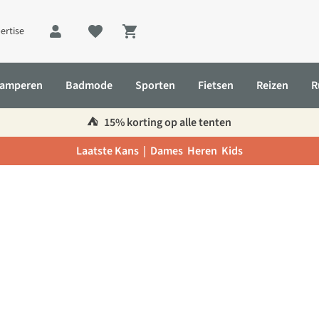
ertise
Shopping cart
amperen
Badmode
Sporten
Fietsen
Reizen
R
⛺️
15% korting op alle tenten
Laatste Kans |
Dames
Heren
Kids