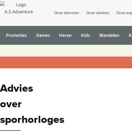
Onze diensten
Onze winkels
Onze exp
Promoties
Dames
Heren
Kids
Wandelen
K
Advies
over
sporhorloges