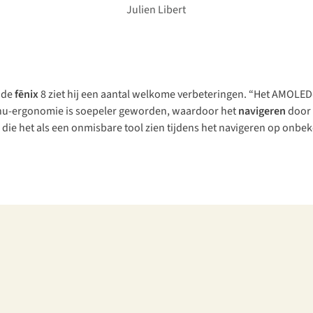
Ju
lien
Libert
 de
fēnix
8 ziet hij een aantal welkome verbeteringen. “Het AMOLE
 menu-ergonomie is soepeler geworden, waardoor het
navigeren
door 
die het als een onmisbare tool zien tijdens het navigeren op onbek