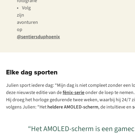
fotografie
•
Volg
zijn
avonturen
op
@sentiersduphoenix
Elke dag sporten
Julien sport iedere dag: “Mijn dag is niet compleet zonder een l
deze nieuwste editie van de
fēnix-serie
onder de loep te nemen.
Hij droeg het horloge gedurende twee weken, waarbij hij 24/7 zij
volgens Julien: “Het
heldere AMOLED-scherm
, de intuïtieve en
s
“Het AMOLED-scherm is een gamechan