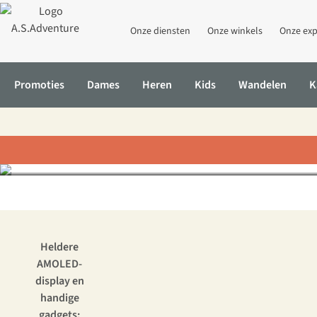
Onze diensten
Onze winkels
Onze exp
Promoties
Dames
Heren
Kids
Wandelen
K
Getest: Ga
Home
Inspiratie & advies
Getest: Garmin fēnix 8, het ultieme s
Heldere
AMOLED-
display en
handige
gadgets: