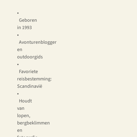
•
Ge
boren
in 1993
•
Avonturenblogger
en
outdoorgids
•
Favoriete
reisbestemming:
Scandinavië
•
Houdt
van
lopen,
bergbeklimmen
en