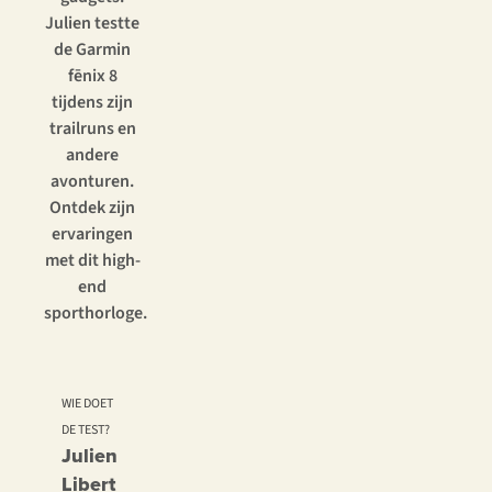
Julien testte
de Garmin
fēnix 8
tijdens zijn
trailruns en
andere
avonturen.
Ontdek zijn
ervaringen
met dit high-
end
sporthorloge.
WIE DOET
DE TEST?
Julien
Libert