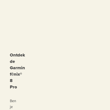
Ontdek
de
Garmin
fēnix®
8
Pro
Ben
je