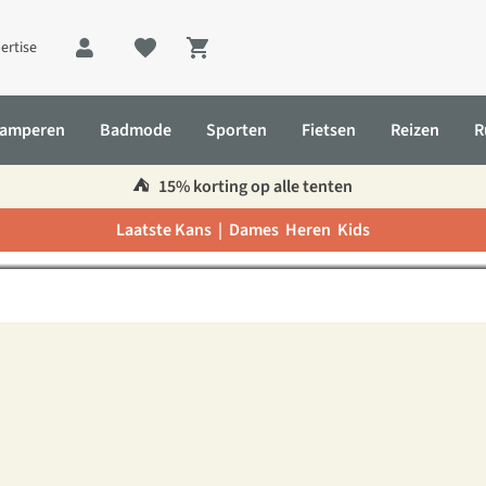
ertise
Shopping cart
amperen
Badmode
Sporten
Fietsen
Reizen
R
rmin fēnix 8, het ultieme s
⛺️
15% korting op alle tenten
Laatste Kans |
Dames
Heren
Kids
porthorloge