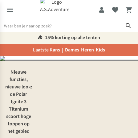
Ontdek het nieuwste
Sho
horloge van Polar: de
Ignite 3 Titanium
⛺️
15% korting op alle tenten
Laatste Kans |
Dames
Heren
Kids
Inspiratie & advies
Ontdek het nieuwste horloge van Polar: de Ign
Nieuwe
functies,
nieuwe look:
de
Polar
Ignite 3
Titanium
scoort hoge
toppen op
het gebied