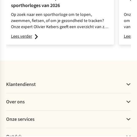
sporthorloges van 2026
Op zoek naar een sporthorloge om te lopen,
Onze co
zwemmen, fietsen, of om je gezondheid te tracken?
om haa
Onze expert Olivier Kebers geeft een overzicht van zijn
van Pol
favoriete modellen.
Lees verder
Lees v
Klantendienst
Veelgestelde vragen
Over ons
Bestellen
Betalen
Werken bij A.S.Adventure
Onze services
Levering
Explore More
Retourneren
Verantwoord ondernemen
Verhuur / Skiverhuur
Bestelling herroepen
Ontdek