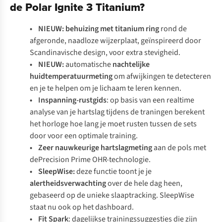
de Polar Ignite 3 Titanium?
• NIEUW: behuizing
met titanium ring
rond de
afgeronde, naadloze wijzerplaat, geïnspireerd door
Scandinavische design, voor extra stevigheid.
• NIEUW:
automatische
nachtelijke
huidtemperatuurmeting
om afwijkingen te detecteren
en je te helpen om je lichaam te leren kennen.
• Inspanning-rustgids
: op basis van een realtime
analyse van je hartslag tijdens de traningen berekent
het horloge hoe lang je moet rusten tussen de sets
door voor een optimale training.
• Zeer nauwkeurige hartslagmeting
aan de pols met
dePrecision Prime OHR-technologie.
• SleepWise:
deze functie toont je je
alertheidsverwachting
over de hele dag heen,
gebaseerd op de unieke slaaptracking. SleepWise
staat nu ook op het dashboard.
• Fit Spark
: dagelijkse trainingssuggesties die zijn