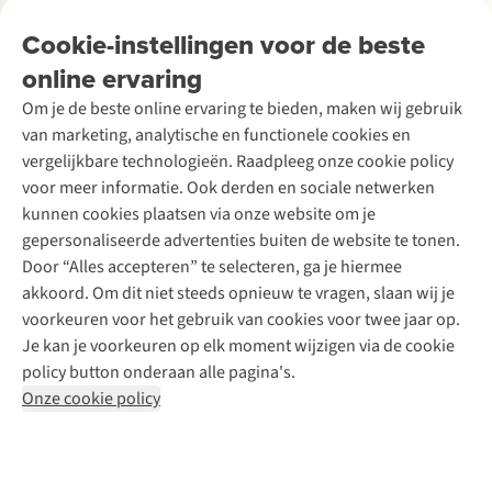
Over Ayacucho
Tweedehands
Onderhoud en herstellingen
Onze winkels
Cookie-instellingen voor de beste
Ski-onderhoud
A.S.Magazine
Garantie
Over A.S.Adventure
Wasservice
online ervaring
Podcast
Contact
Toegankelijkheidsverklaring
Schoenonderhoud
Explore Academy
Om je de beste online ervaring te bieden, maken wij gebruik
Schoenherstelling
Explore Camp
van marketing, analytische en functionele cookies en
Meld je aan voor de nieuwsbrief
Kledingherstelling
Gear Check
vergelijkbare technologieën. Raadpleeg onze cookie policy
Retouches
Inspiratie & advies
voor meer informatie. Ook derden en sociale netwerken
Voor bedrijven
Follow us
kunnen cookies plaatsen via onze website om je
gepersonaliseerde advertenties buiten de website te tonen.
Door “Alles accepteren” te selecteren, ga je hiermee
akkoord. Om dit niet steeds opnieuw te vragen, slaan wij je
voorkeuren voor het gebruik van cookies voor twee jaar op.
Je kan je voorkeuren op elk moment wijzigen via de cookie
Disclaimer
Privacy Policy
Algemene voorwaarden
policy button onderaan alle pagina's.
Cookie Policy
Onze cookie policy
Retail Concepts NV,
Smallandlaan 9,
B-2660 Hoboken
team@asadventure.com
+32 (0)3 828 30 15
BTW BE 0416.762.280