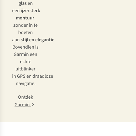
glas
en
een
ijzersterk
montuur
,
zonder in te
boeten
aan
stijl en elegantie
.
Bovendien is
Garmin een
echte
uitblinker
in GPS en draadloze
navigatie.
Ontdek
Garmin