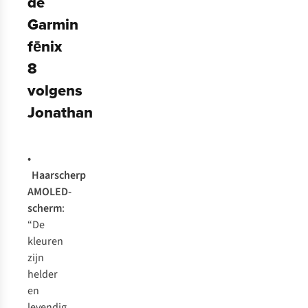
de
Garmin
fēnix
8
volgens
Jonathan
•
Haarscherp
AMOLED-
scherm
:
“De
kleuren
zijn
helder
en
levendig,