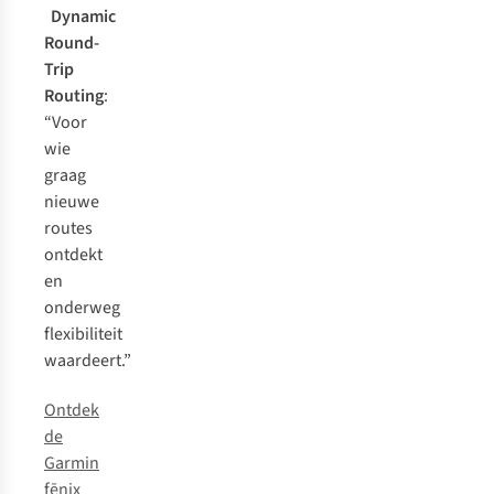
Dynamic
Round-
Trip
Routing
:
“Voor
wie
graag
nieuwe
routes
ontdekt
en
onderweg
flexibiliteit
waardeert.”
Ontdek
de
Garmin
fēnix