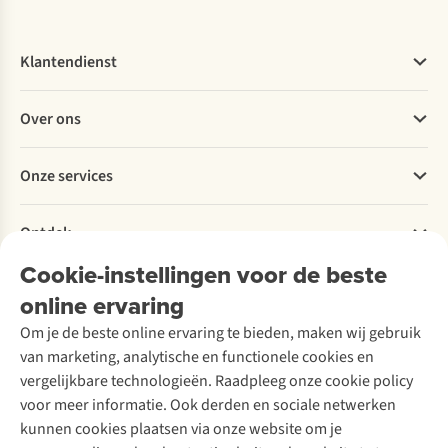
Klantendienst
Veelgestelde vragen
Over ons
Bestellen
Betalen
Werken bij A.S.Adventure
Onze services
Levering
Explore More
Retourneren
Verantwoord ondernemen
Verhuur / Skiverhuur
Bestelling herroepen
Ontdek
Over Ayacucho
Tweedehands
Onderhoud en herstellingen
Onze winkels
Ski-onderhoud
Cookie-instellingen voor de beste
A.S.Magazine
Garantie
Over A.S.Adventure
Wasservice
online ervaring
Podcast
Contact
Toegankelijkheidsverklaring
Schoenonderhoud
Explore Academy
Om je de beste online ervaring te bieden, maken wij gebruik
Schoenherstelling
Explore Camp
van marketing, analytische en functionele cookies en
Meld je aan voor de nieuwsbrief
Kledingherstelling
Gear Check
vergelijkbare technologieën. Raadpleeg onze cookie policy
Retouches
Inspiratie & advies
voor meer informatie. Ook derden en sociale netwerken
Voor bedrijven
Follow us
kunnen cookies plaatsen via onze website om je