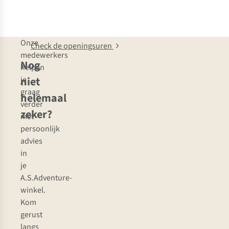
Onze
Check de openingsuren
medewerkers
Nog
helpen
niet
je
graag
helemaal
verder
zeker?
met
persoonlijk
advies
in
je
A.S.Adventure-
winkel.
Kom
gerust
langs