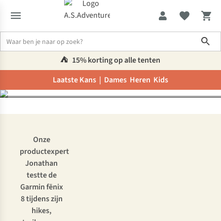
Videoreview: Garmin
Sho
fēnix 8, het ultieme
sporthorloge?
⛺️
15% korting op alle tenten
Laatste Kans |
Dames
Heren
Kids
Inspiratie & advies
Videoreview: Garmin fēnix 8, het ultieme spor
Onze
productexpert
Jonathan
testte de
Garmin fēnix
8 tijdens zijn
hikes,