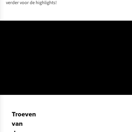
verder voor de highlights!
Troeven
van