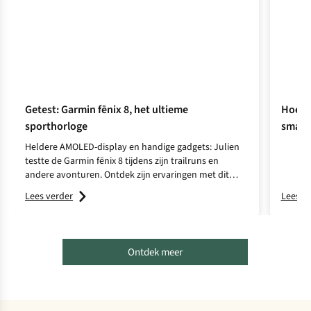
Getest: Garmin fēnix 8, het ultieme
Hoe ki
sporthorloge
smart
Heldere AMOLED-display en handige gadgets: Julien
testte de Garmin fēnix 8 tijdens zijn trailruns en
andere avonturen. Ontdek zijn ervaringen met dit
high-end sporthorloge.
Lees verder
Lees v
Ontdek meer