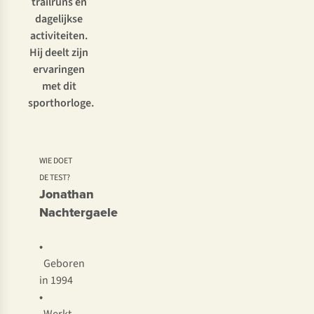
trailruns en
dagelijkse
activiteiten.
Hij deelt zijn
ervaringen
met dit
sporthorloge.
WIE DOET
DE TEST?
Jonathan
Nachtergaele
•
Geboren
in 1994
•