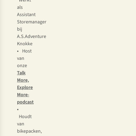
Werkt
als
Assistant
Storemanager
bij
A.S.Adventure
Knokke
•
Host
van
onze
Talk
More,
Explore
More-
podcast
•
Houdt
van
bikepacken,