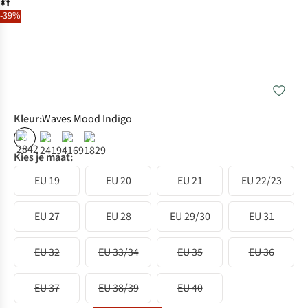
-39%
Kleur
:
Waves Mood Indigo
%
%
%
%
Kies je maat:
EU 19
EU 20
EU 21
EU 22/23
EU 27
EU 28
EU 29/30
EU 31
EU 32
EU 33/34
EU 35
EU 36
EU 37
EU 38/39
EU 40