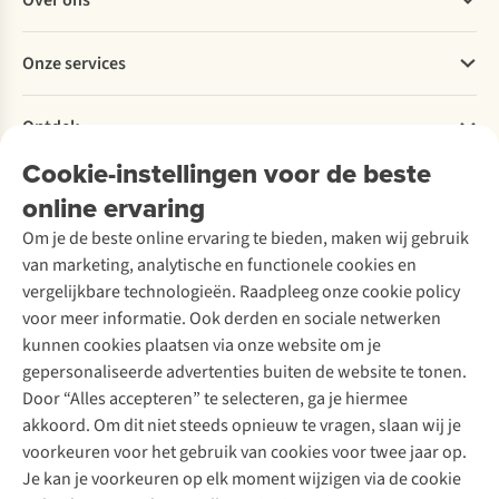
Over ons
Bestellen
Betalen
Werken bij A.S.Adventure
Onze services
Levering
Explore More
Retourneren
Verantwoord ondernemen
Verhuur / Skiverhuur
Bestelling herroepen
Ontdek
Over Ayacucho
Tweedehands
Onderhoud en herstellingen
Onze winkels
Cookie-instellingen voor de beste
Ski-onderhoud
A.S.Magazine
Garantie
Over A.S.Adventure
Wasservice
online ervaring
Podcast
Contact
Toegankelijkheidsverklaring
Schoenonderhoud
Explore Academy
Om je de beste online ervaring te bieden, maken wij gebruik
Schoenherstelling
Explore Camp
van marketing, analytische en functionele cookies en
Meld je aan voor de nieuwsbrief
Kledingherstelling
Gear Check
vergelijkbare technologieën. Raadpleeg onze cookie policy
Retouches
Inspiratie & advies
voor meer informatie. Ook derden en sociale netwerken
Voor bedrijven
Follow us
kunnen cookies plaatsen via onze website om je
gepersonaliseerde advertenties buiten de website te tonen.
Door “Alles accepteren” te selecteren, ga je hiermee
akkoord. Om dit niet steeds opnieuw te vragen, slaan wij je
voorkeuren voor het gebruik van cookies voor twee jaar op.
Je kan je voorkeuren op elk moment wijzigen via de cookie
Disclaimer
Privacy Policy
Algemene voorwaarden