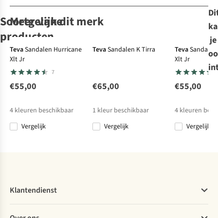
Di
Soortgelijke
Meer van dit merk
ka
producten
je
-70%
Teva
Sandalen Hurricane
Teva
Sandalen K Tirra
Teva
Sandalen
oo
Xlt Jr
Xlt Jr
Keen
Sandalen
in
7
Seacamp II Cnx
Children
€55,00
€65,00
€55,00
1
€64,95
4
kleuren beschikbaar
1
kleur beschikbaar
4
kleuren besc
€19,49
Vergelijk
Vergelijk
Vergelijk
Vergelijk
Klantendienst
Veelgestelde vragen