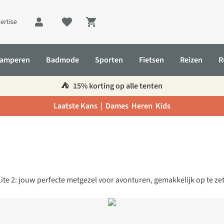
ertise
Shopping cart
amperen
Badmode
Sporten
Fietsen
Reizen
R
⛺️
15% korting op alle tenten
Laatste Kans |
Dames
Heren
Kids
Lite 2: jouw perfecte metgezel voor avonturen, gemakkelijk op te z