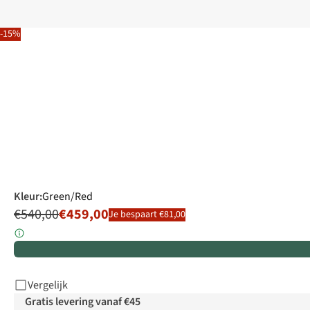
-15%
Kleur
:
Green/Red
€540,00
€459,00
Je bespaart €81,00
Vergelijk
Gratis levering vanaf €45