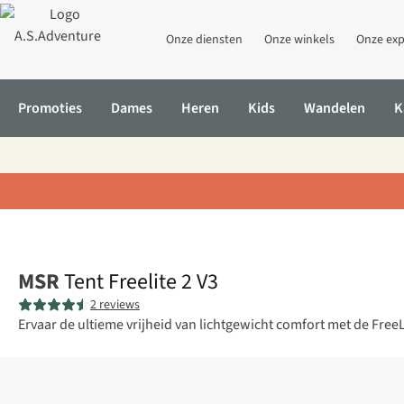
Onze diensten
Onze winkels
Onze exp
Promoties
Dames
Heren
Kids
Wandelen
K
Home
Tent Freelite 2 V3
MSR
Tent Freelite 2 V3
2 reviews
Ervaar de ultieme vrijheid van lichtgewicht comfort met de Free