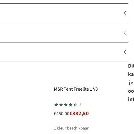
Di
ka
-15%
je
MSR
Tent Freelite 1 V3
oo
in
3
€382,50
€450,00
1
kleur beschikbaar