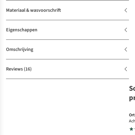
Materiaal & wasvoorschrift
Eigenschappen
Omschrijving
Reviews
(16)
S
p
Ort
Ach
Rol