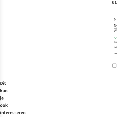
€1
M
N
W
In
r
Dit
kan
je
ook
interesseren