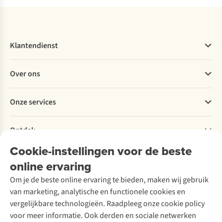
Klantendienst
Veelgestelde vragen
Over ons
Bestellen
Betalen
Werken bij A.S.Adventure
Onze services
Levering
Explore More
Retourneren
Verantwoord ondernemen
Verhuur / Skiverhuur
Bestelling herroepen
Ontdek
Over Ayacucho
Tweedehands
Onderhoud en herstellingen
Onze winkels
Cookie-instellingen voor de beste
Ski-onderhoud
A.S.Magazine
Garantie
Over A.S.Adventure
Wasservice
online ervaring
Podcast
Contact
Toegankelijkheidsverklaring
Schoenonderhoud
Explore Academy
Om je de beste online ervaring te bieden, maken wij gebruik
Schoenherstelling
Explore Camp
van marketing, analytische en functionele cookies en
Meld je aan voor de nieuwsbrief
Kledingherstelling
Gear Check
vergelijkbare technologieën. Raadpleeg onze cookie policy
Retouches
Inspiratie & advies
voor meer informatie. Ook derden en sociale netwerken
Voor bedrijven