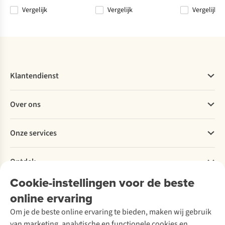
Vergelijk
Vergelijk
Vergelijk
Vergelijk
Vergelijk
Vergelijk
Vergelijk
Klantendienst
Veelgestelde vragen
Over ons
Bestellen
Betalen
Werken bij A.S.Adventure
Onze services
Levering
Explore More
Retourneren
Verantwoord ondernemen
Verhuur / Skiverhuur
Bestelling herroepen
Ontdek
Over Ayacucho
Tweedehands
Onderhoud en herstellingen
Onze winkels
Cookie-instellingen voor de beste
Ski-onderhoud
A.S.Magazine
Garantie
Over A.S.Adventure
Wasservice
online ervaring
Podcast
Contact
Toegankelijkheidsverklaring
Schoenonderhoud
Explore Academy
Om je de beste online ervaring te bieden, maken wij gebruik
Schoenherstelling
Explore Camp
van marketing, analytische en functionele cookies en