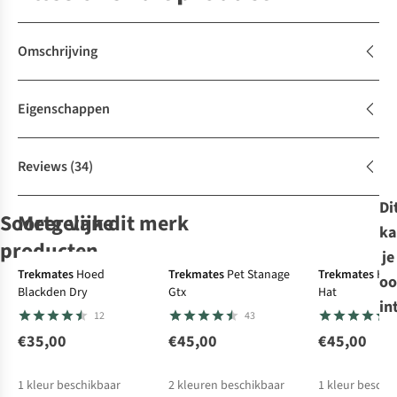
Omschrijving
Eigenschappen
Reviews
(34)
Di
Soortgelijke
Meer van dit merk
ka
Gore-Tex
producten
je
Gore-Tex
Trekmates
Hoed
Trekmates
Pet Stanage
Trekmates
Hoe
oo
Blackden Dry
Gtx
Hat
Jack Wolfskin
Trekmates
The North Face
Trekmates
Hoed
in
12
43
Hoed Travel Hat
Hoed Borneo
Hoed Horizon
Crookstone
Hat
Breeze Brimmer
Gore-Tex
€35,00
€45,00
€45,00
32
2
18
12
€39,95
€45,00
€45,00
€45,00
1
kleur beschikbaar
2
kleuren beschikbaar
1
kleur beschi