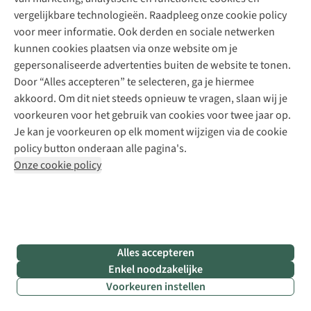
Meld je aan voor de nieuwsbrief
Kledingherstelling
Gear Check
vergelijkbare technologieën. Raadpleeg onze cookie policy
Retouches
Inspiratie & advies
voor meer informatie. Ook derden en sociale netwerken
Voor bedrijven
Follow us
kunnen cookies plaatsen via onze website om je
gepersonaliseerde advertenties buiten de website te tonen.
Door “Alles accepteren” te selecteren, ga je hiermee
akkoord. Om dit niet steeds opnieuw te vragen, slaan wij je
voorkeuren voor het gebruik van cookies voor twee jaar op.
Je kan je voorkeuren op elk moment wijzigen via de cookie
Disclaimer
Privacy Policy
Algemene voorwaarden
policy button onderaan alle pagina's.
Cookie Policy
Onze cookie policy
Retail Concepts NV,
Smallandlaan 9,
B-2660 Hoboken
team@asadventure.com
+32 (0)3 828 30 15
BTW BE 0416.762.280
Alles accepteren
Enkel noodzakelijke
Voorkeuren instellen