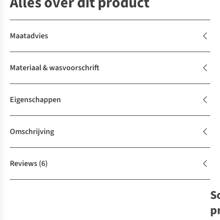
Alles over dit product
Maatadvies
Materiaal & wasvoorschrift
Eigenschappen
Omschrijving
Reviews
(6)
S
p