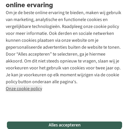
Wasservice
online ervaring
Podcast
Contact
Toegankelijkheidsverklaring
Schoenonderhoud
Explore Academy
Om je de beste online ervaring te bieden, maken wij gebruik
Schoenherstelling
Explore Camp
van marketing, analytische en functionele cookies en
Meld je aan voor de nieuwsbrief
Kledingherstelling
Gear Check
vergelijkbare technologieën. Raadpleeg onze cookie policy
Retouches
Inspiratie & advies
voor meer informatie. Ook derden en sociale netwerken
Voor bedrijven
Follow us
kunnen cookies plaatsen via onze website om je
gepersonaliseerde advertenties buiten de website te tonen.
Door “Alles accepteren” te selecteren, ga je hiermee
akkoord. Om dit niet steeds opnieuw te vragen, slaan wij je
voorkeuren voor het gebruik van cookies voor twee jaar op.
Je kan je voorkeuren op elk moment wijzigen via de cookie
Disclaimer
Privacy Policy
Algemene voorwaarden
policy button onderaan alle pagina's.
Cookie Policy
Onze cookie policy
Retail Concepts NV,
Smallandlaan 9,
B-2660 Hoboken
team@asadventure.com
+32 (0)3 828 30 15
BTW BE 0416.762.280
Alles accepteren