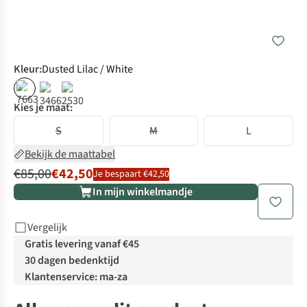
Kleur
:
Dusted Lilac / White
%
%
%
Kies je maat:
S
M
L
Bekijk de maattabel
€85,00
€42,50
Je bespaart €42,50
In mijn winkelmandje
Vergelijk
Gratis levering vanaf €45
30 dagen bedenktijd
Klantenservice: ma-za