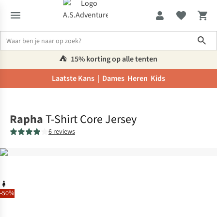
Sho
⛺️
15% korting op alle tenten
Laatste Kans |
Dames
Heren
Kids
Home
Rapha
T-Shirt Core Jersey
6 reviews
-50%